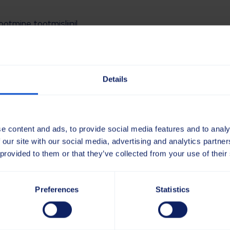
otmine tootmisliinil
ine ja tagamine
ne
ses:
6.00–14.00
Details
0–22.00
6.00
d
e content and ads, to provide social media features and to analy
 our site with our social media, advertising and analytics partn
 provided to them or that they’ve collected from your use of their
onnas
Preferences
Statistics
istes vahetustes, sh öövahetustes
 tööülesannete täitmisel
stasemel