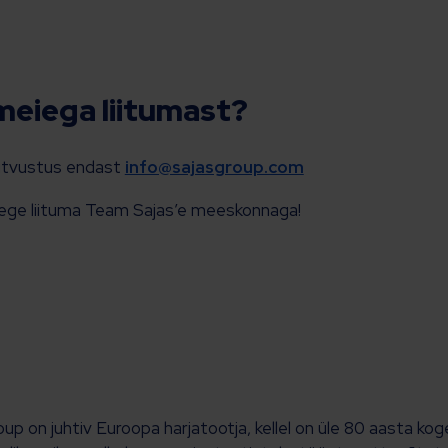
meiega liitumast?
tutvustus endast
info@sajasgroup.com
ege liituma Team Sajas’e meeskonnaga!
oup on juhtiv Euroopa harjatootja, kellel on üle 80 aasta k