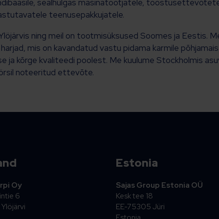
iendibaasile, sealhulgas masinatootjatele, tööstusettevõtete
stutavatele teenusepakkujatele.
järvis ning meil on tootmisüksused Soomes ja Eestis. Meil
arjad, mis on kavandatud vastu pidama karmile põhjamaise
 ja kõrge kvaliteedi poolest. Me kuulume Stockholmis as
örsil noteeritud ettevõte.
and
Estonia
rpi Oy
Sajas Group Estonia OÜ
ntie 6
Kesk tee 18
Ylöjärvi
EE-75305 Jüri
Estonia