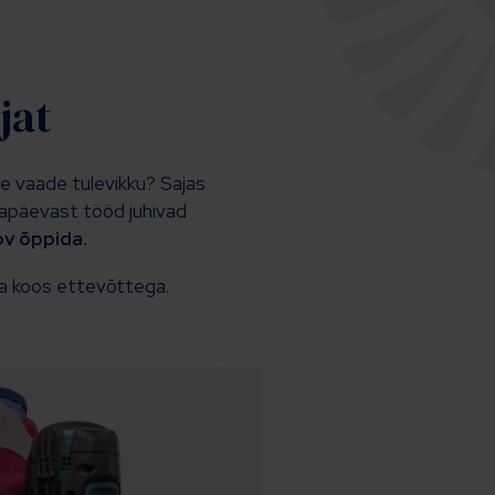
jat
ne vaade tulevikku? Sajas
gapäevast tööd juhivad
ov õppida.
a koos ettevõttega.