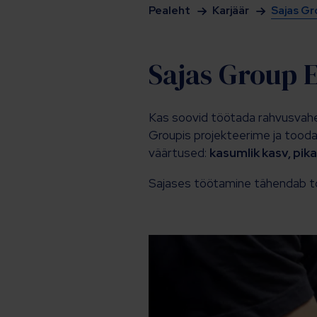
Pealeht
Karjäär
Sajas Gr
Sajas Group E
Kas soovid töötada rahvusvahel
Groupis projekteerime ja tooda
väärtused:
kasumlik kasv, pik
Sajases töötamine tähendab to