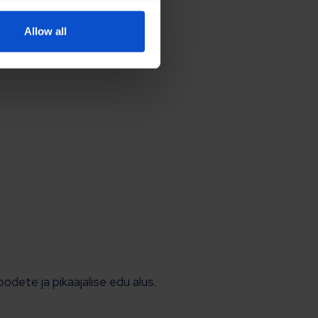
Allow all
dete ja pikaajalise edu alus.