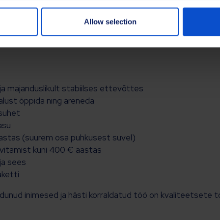
Allow selection
a majanduslikult stabiilses ettevõttes
alust õppida ning areneda
ösuhet
asu
 aastas (suurem osa puhkusest suvel)
üvitamist kuni 400 € aastas
ja sees
ketti
nud inimesed ja hästi korraldatud töö on kvaliteetsete too