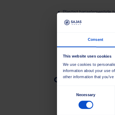
Plastist harjaelementide to
Toodangu kvaliteedi jälgim
Pakendamine ja ladustami
Töö toimub kolmes vahetu
Hommikune vahetus: 
Consent
Õhtune vahetus: 14.0
Öine vahetus: 22.00–
Nädalavahetused on vaba
This website uses cookies
We use cookies to personalis
information about your use of
Ootame Sinult
other information that you’ve
Consent
Valmidust töötada meesk
Necessary
Selection
Valmidust töötada 8-tunn
Tehnilist taipu ja täpsust
Eesti keele oskust suhtlu