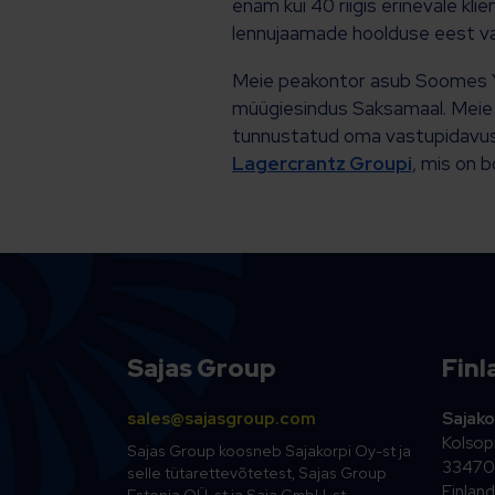
enam kui 40 riigis erinevale kl
lennujaamade hoolduse eest va
Meie peakontor asub Soomes Ylö
müügiesindus Saksamaal. Meie h
tunnustatud oma vastupidavuse
Lagercrantz Groupi
, mis on b
Sajas Group
Finl
sales@sajasgroup.com
Sajako
Kolsopi
Sajas Group koosneb Sajakorpi Oy-st ja
33470 
selle tütarettevõtetest, Sajas Group
Finland