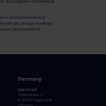
le, turustajatele ning teede ja
 on ka logistikakeskus ja
le kliimale, on kogu maailmas
uvasse rahvusvahelisse
Germany
Saja GmbH
Töpferstraße 37
D-49170 Hagen a.T.W.
Germany