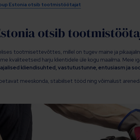
oup Estonia otsib tootmistöötajat
stonia otsib tootmistööta
ises tootmisettevõttes, millel on tugev maine ja pikaajali
me kvaliteetseid harju klientidele üle kogu maailma. Meie i
aajalised kliendisuhted, vastutustunne, entusiasm ja so
etavat meeskonda, stabiilset tööd ning võimalust arened