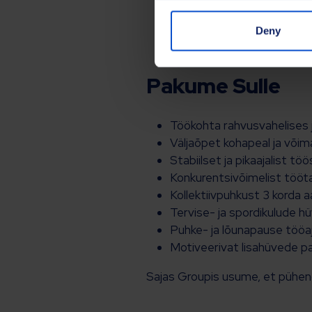
Sobivust füüsiliseks tööks
Deny
Pakume Sulle
Töökohta rahvusvahelises j
Väljaõpet kohapeal ja võim
Stabiilset ja pikaajalist tö
Konkurentsivõimelist tööt
Kollektiivpuhkust 3 korda
Tervise- ja spordikulude h
Puhke- ja lõunapause tööa
Motiveerivat lisahüvede pa
Sajas Groupis usume, et pühendu