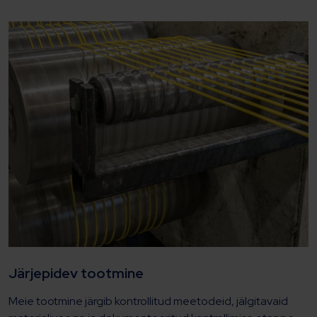
Järjepidev tootmine
Meie tootmine järgib kontrollitud meetodeid, jälgitavaid