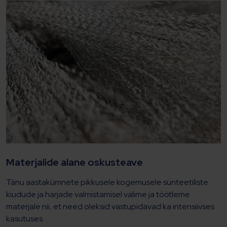
Materjalide alane oskusteave
Tänu aastakümnete pikkusele kogemusele sünteetiliste
kiudude ja harjade valmistamisel valime ja töötleme
materjale nii, et need oleksid vastupidavad ka intensiivses
kasutuses.