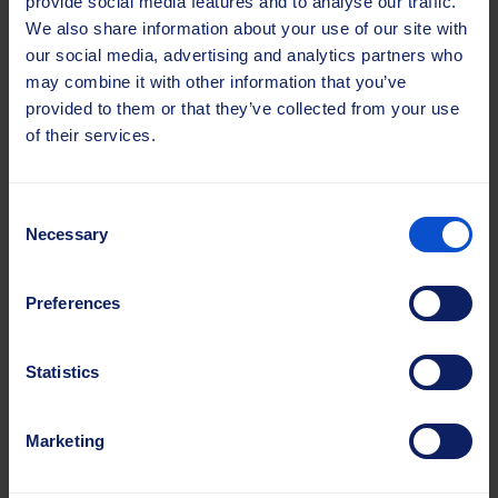
provide social media features and to analyse our traffic.
We also share information about your use of our site with
our social media, advertising and analytics partners who
may combine it with other information that you’ve
provided to them or that they’ve collected from your use
of their services.
Consent
Necessary
Selection
Jätkuv areng
Meie klientide ja turustajate tagasiside ning
Preferences
ettevõttesisene testimine on aluseks toodete ja
protsesside pidevale täiustamisele.
Statistics
Marketing