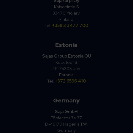
Sajakorpi Oy
Kolsopintie 6
33470 Ylöjärvi
Finland
Tel.
+358 3 3477 700
Estonia
Sajas Group Estonia OÜ
Kesk tee 18
EE-75305 Jüri
Estonia
Tel.
+372 6596 410
Germany
Saja GmbH
Töpferstraße 37
D-49170 Hagen a.T.W.
Germany