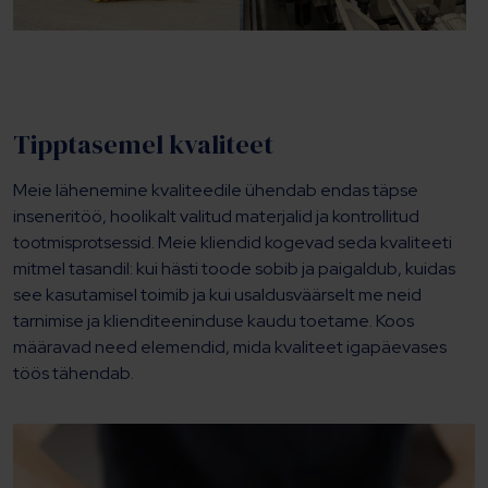
Tipptasemel kvaliteet
Meie lähenemine kvaliteedile ühendab endas täpse
inseneritöö, hoolikalt valitud materjalid ja kontrollitud
tootmisprotsessid. Meie kliendid kogevad seda kvaliteeti
mitmel tasandil: kui hästi toode sobib ja paigaldub, kuidas
see kasutamisel toimib ja kui usaldusväärselt me neid
tarnimise ja klienditeeninduse kaudu toetame. Koos
määravad need elemendid, mida kvaliteet igapäevases
töös tähendab.