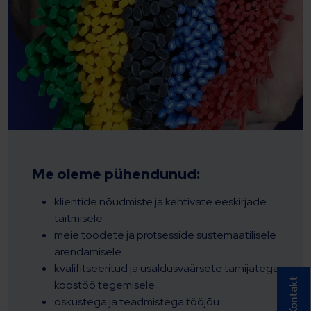
Me oleme pühendunud:
klientide nõudmiste ja kehtivate eeskirjade
täitmisele
meie toodete ja protsesside süstemaatilisele
arendamisele
kvalifitseeritud ja usaldusväärsete tarnijatega
Kontakt
koostöö tegemisele
oskustega ja teadmistega tööjõu