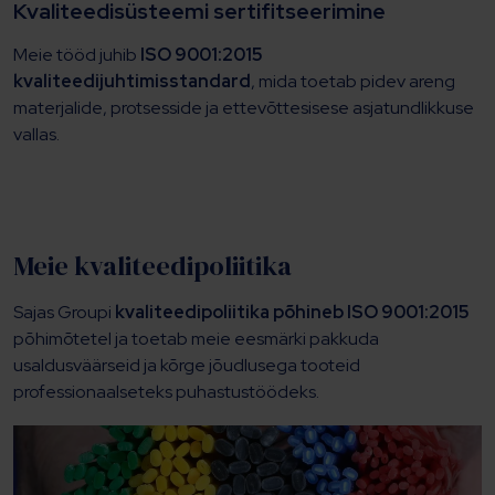
Kvaliteedisüsteemi sertifitseerimine
Meie tööd juhib
ISO 9001:2015
kvaliteedijuhtimisstandard
, mida toetab pidev areng
materjalide, protsesside ja ettevõttesisese asjatundlikkuse
vallas.
Meie kvaliteedipoliitika
Sajas Groupi
kvaliteedipoliitika põhineb ISO 9001:2015
põhimõtetel ja toetab meie eesmärki pakkuda
usaldusväärseid ja kõrge jõudlusega tooteid
professionaalseteks puhastustöödeks.