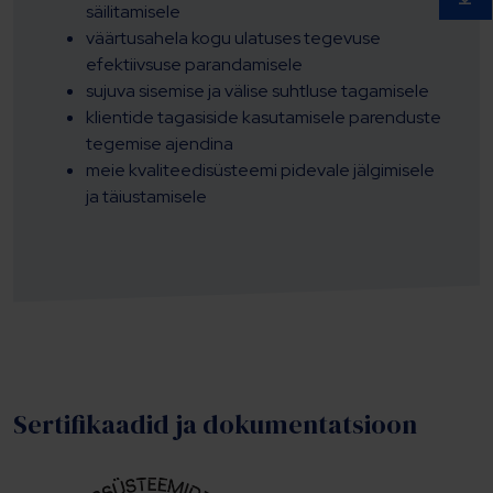
säilitamisele
väärtusahela kogu ulatuses tegevuse
efektiivsuse parandamisele
sujuva sisemise ja välise suhtluse tagamisele
klientide tagasiside kasutamisele parenduste
tegemise ajendina
meie kvaliteedisüsteemi pidevale jälgimisele
ja täiustamisele
Sertifikaadid ja dokumentatsioon