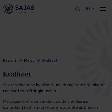
EE
Siirry sisältöön
Pealeht
Meist
Kvaliteet
Kvaliteet
Sajases tähendab
kvaliteet usaldusväärset toimivust
reaalsetes töötingimustes.
Me tagame selle omaenda kiudude arendamise,
kontrollitud tootmisprotsesside ja toodete abil, mis on