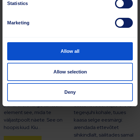
Statistics
Marketing
Allow all
01.07.2025 |
Ajaveeb
17.06.2025 |
Ajaveeb
Allow selection
Miks harja kiudude
Markuse juhtimisel
kvaliteet on oluline
astub Sajas järgmisse...
Deny
Mis tahes tehnilise harja
Markus Ritala asus 2024.
puhul ei ole kõige tähtsam
aasta kevadel Sajas Groupi
element see, mida te
tegevjuhi kohale, tuues
väljastpoolt näete. See on
kaasa selge eesmärgi:
hoopis kiud. Kiu...
arendada ettevõtet
sihikindlalt, säilitades samal