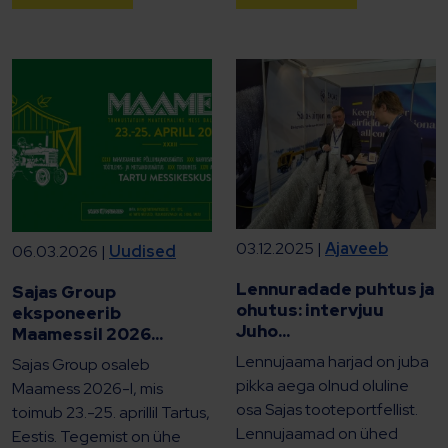
03.12.2025 |
Ajaveeb
06.03.2026 |
Uudised
Lennuradade puhtus ja
Sajas Group
ohutus: intervjuu
eksponeerib
Juho...
Maamessil 2026...
Lennujaama harjad on juba
Sajas Group osaleb
pikka aega olnud oluline
Maamess 2026-l, mis
osa Sajas tooteportfellist.
toimub 23.-25. aprillil Tartus,
Lennujaamad on ühed
Eestis. Tegemist on ühe