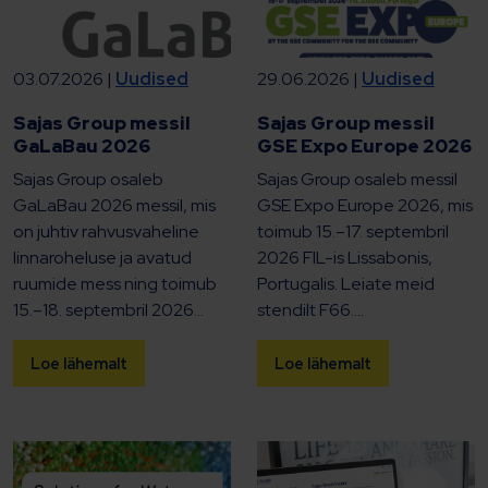
03.07.2026 |
Uudised
29.06.2026 |
Uudised
Sajas Group messil
Sajas Group messil
GaLaBau 2026
GSE Expo Europe 2026
Sajas Group osaleb
Sajas Group osaleb messil
GaLaBau 2026 messil, mis
GSE Expo Europe 2026, mis
on juhtiv rahvusvaheline
toimub 15.–17. septembril
linnaroheluse ja avatud
2026 FIL-is Lissabonis,
ruumide mess ning toimub
Portugalis. Leiate meid
15.–18. septembril 2026...
stendilt F66....
Loe lähemalt
Loe lähemalt