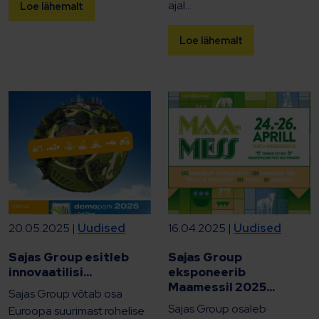
ajal...
Loe lähemalt
Loe lähemalt
20.05.2025 |
Uudised
16.04.2025 |
Uudised
Sajas Group esitleb
Sajas Group
innovaatilisi...
eksponeerib
Maamessil 2025...
Sajas Group võtab osa
Sajas Group osaleb
Euroopa suurimast rohelise