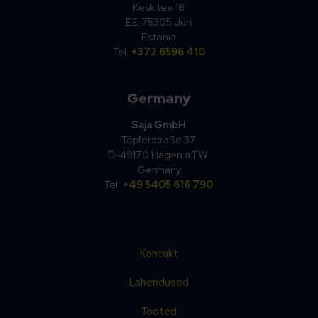
Kesk tee 18
EE-75305 Jüri
Estonia
Tel.
+372 6596 410
Germany
Saja GmbH
Töpferstraße 37
D-49170 Hagen a.T.W.
Germany
Tel.
+49 5405 616 790
Kontakt
Lahendused
Tooted