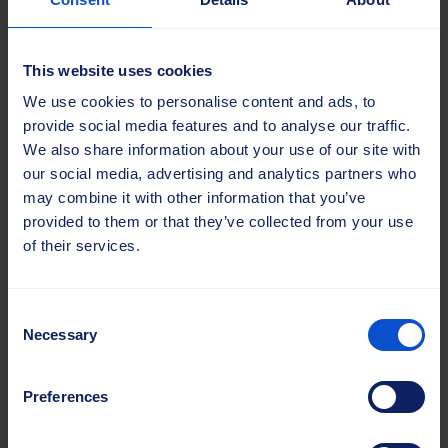
22.10.2025 |
Uudised
15.09.2025 |
Uudised
This website uses cookies
Sajas Group
Sajas Group osaleb
We use cookies to personalise content and ads, to
AgriTechnica 2025
inter airport Europe
provide social media features and to analyse our traffic.
messil
2025...
We also share information about your use of our site with
Sajas Group osaleb 9.-15.
Selle aasta oktoobris
our social media, advertising and analytics partners who
november 2025 Saksamaal
koguneb ülemaailmne
may combine it with other information that you’ve
Hannoveris toimuval
lennuväljatööstus
provided to them or that they’ve collected from your use
maailma juhtival
Münchenis inter airport
of their services.
põllumajandusmasinate ja -
Europe 2025-le, mis on
tehnoloogia messil
maailma juhtiv
Agritechnica 2025.
lennujaamade seadmete,
Consent
Agritechnica kui
tehnoloogia, disaini ja...
Necessary
Selection
ülemaailmne...
Loe lähemalt
Preferences
Loe lähemalt