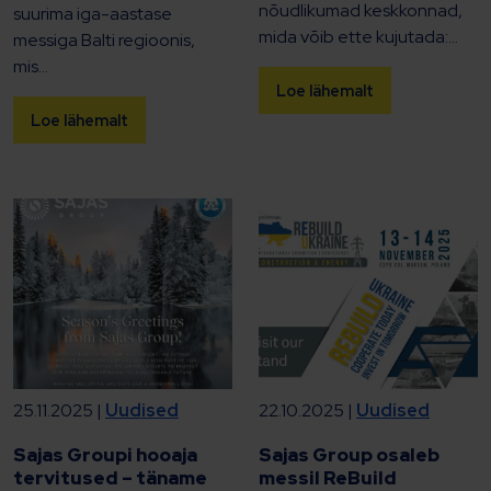
nõudlikumad keskkonnad,
suurima iga-aastase
mida võib ette kujutada:...
messiga Balti regioonis,
mis...
Loe lähemalt
Loe lähemalt
25.11.2025 |
Uudised
22.10.2025 |
Uudised
Sajas Groupi hooaja
Sajas Group osaleb
tervitused – täname
messil ReBuild