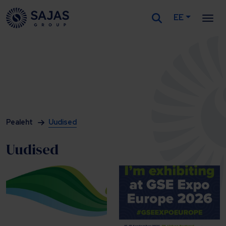
EE
Siirry sisältöön
Pealeht
Uudised
Uudised