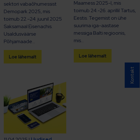
Maamess 2025-l, mis
sektori vabaõhumessist
toimub 24.-26. aprillil Tartus,
Demopark 2025, mis
Eestis. Tegemist on ühe
toimub 22.–24. juunil 2025
suurima iga-aastase
Saksamaal Eisenachis.
messiga Balti regioonis,
Usaldusväärse
mis...
Põhjamaade...
Loe lähemalt
Loe lähemalt
Kontakt
11.04.2025 |
Uudised