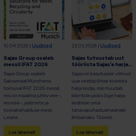
10.04.2026 |
Uudised
23.03.2026 |
Uudised
Sajas Group osaleb
Sajas tutvustab uut
messil IFAT 2026
tööriista Sajas’e harja...
Sajas Group osaleb
Sajas on kasutusele võtnud
Saksamaal Münchenis
uue veebipõhise tööriista
toimuval IFAT 2026 messil,
harja leidja, mis muudab
mis on maailma juhtiv vee-,
klientide jaoks õige harja
reovee-, jäätmete ja
leidmise oma
toorainehalduse mess.
tänavapuhastusmasinale
Leiate...
lihtsamaks. Tööriist...
Loe lähemalt
Loe lähemalt