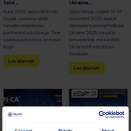
teid...
Ukraine...
Kuna 2025. aasta läheneb
Sajas Group osaleb 13.-14.
lõpule, soovime siiralt
novembril 2025. aastal
tänada oma kliente,
Varssavis toimuval ReBuild
partnereid ja kolleege. Teie
Ukraine 2025 messil ja
usaldus ja koostöö on meile
konverentsil, mis käsitleb
kogu...
Ukraina infrastruktuuri,
tööstuse...
Loe lähemalt
Loe lähemalt
Consent
Details
About