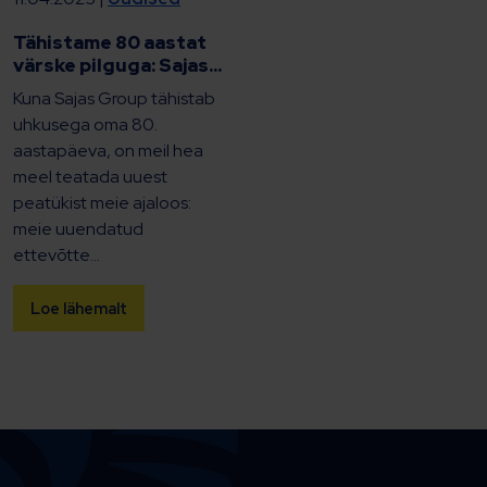
Tähistame 80 aastat
värske pilguga: Sajas...
Kuna Sajas Group tähistab
uhkusega oma 80.
aastapäeva, on meil hea
meel teatada uuest
peatükist meie ajaloos:
meie uuendatud
ettevõtte...
Loe lähemalt