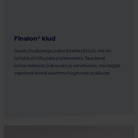
Finalon® kiud
Suure jõudlusega patenteeritud kiud, mis on
mõeldud tõhusaks pühkimiseks. Saadaval
kohandatavas paksuses ja värvitoonis, mis tagab
vajaduse korral suurema tugevuse ja jäikuse.