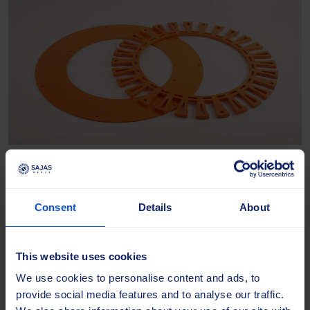
Turboplaadid
Consent
Details
About
Turboline’i harjasüsteemi terasest komponendid,
mis on konstrueeritud täpselt masinale sobivaks.
Need plaadid on saadaval kohandatud värvides ja
This website uses cookies
on ühekordne investeering, kuna need ei kulu
We use cookies to personalise content and ads, to
kasutamisel ära.
provide social media features and to analyse our traffic.