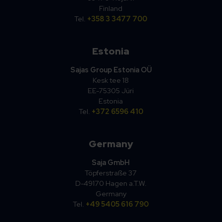
Finland
Tel.
+358 3 3477 700
Estonia
Sajas Group Estonia OÜ
Kesk tee 18
EE-75305 Jüri
Estonia
Tel.
+372 6596 410
Germany
Saja GmbH
Töpferstraße 37
D-49170 Hagen a.T.W.
Germany
Tel.
+49 5405 616 790