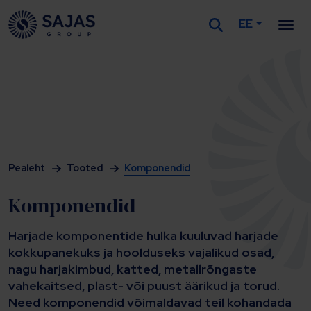
EE
Siirry sisältöön
Pealeht
Tooted
Komponendid
Komponendid
Harjade komponentide hulka kuuluvad harjade
kokkupanekuks ja hoolduseks vajalikud osad,
nagu harjakimbud, katted, metallrõngaste
vahekaitsed, plast- või puust äärikud ja torud.
Need komponendid võimaldavad teil kohandada