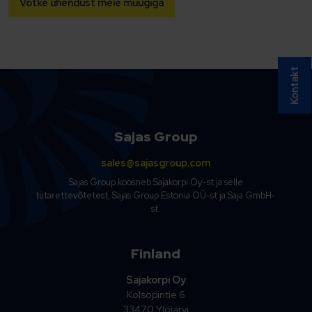
Võtke ühendust meie müügiga
Kontakt
Sajas Group
sales@sajasgroup.com
Sajas Group koosneb Sajakorpi Oy-st ja selle
tütarettevõtetest, Sajas Group Estonia OÜ-st ja Saja GmbH-
st.
Finland
Sajakorpi Oy
Kolsopintie 6
33470 Ylöjärvi