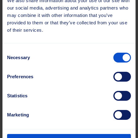
We also share information about your use of our site with
our social media, advertising and analytics partners who
may combine it with other information that you’ve
provided to them or that they’ve collected from your use
of their services.
Consent
Necessary
Selection
Preferences
Statistics
Distantsrõngad / vaherõngad
Marketing
Optimaalse jõudluse tagamiseks tuleb tagada
harja rõngaste õige vahekaugus ja joondamine.