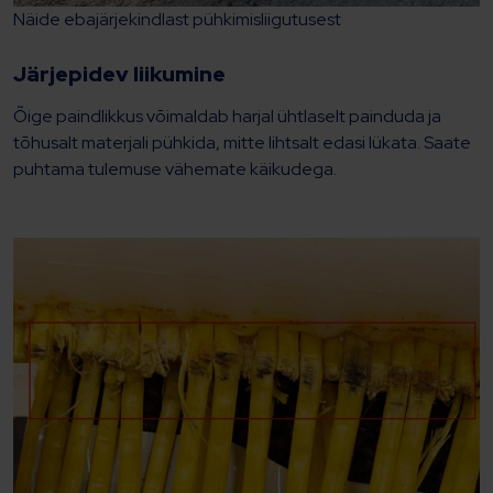
Näide ebajärjekindlast pühkimisliigutusest
Järjepidev liikumine
Õige paindlikkus võimaldab harjal ühtlaselt painduda ja
tõhusalt materjali pühkida, mitte lihtsalt edasi lükata. Saate
puhtama tulemuse vähemate käikudega.