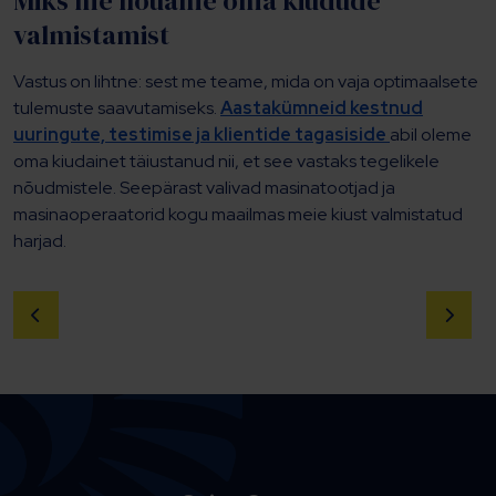
Miks me nõuame oma kiudude
valmistamist
Vastus on lihtne: sest me teame, mida on vaja optimaalsete
tulemuste saavutamiseks.
Aastakümneid kestnud
uuringute, testimise ja klientide tagasiside
abil oleme
oma kiudainet täiustanud nii, et see vastaks tegelikele
nõudmistele. Seepärast valivad masinatootjad ja
masinaoperaatorid kogu maailmas meie kiust valmistatud
harjad.