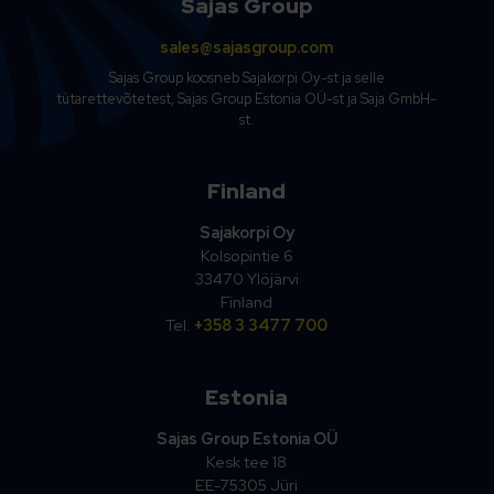
Sajas Group
sales@sajasgroup.com
Sajas Group koosneb Sajakorpi Oy-st ja selle
tütarettevõtetest, Sajas Group Estonia OÜ-st ja Saja GmbH-
st.
Finland
Sajakorpi Oy
Kolsopintie 6
33470 Ylöjärvi
Finland
Tel.
+358 3 3477 700
Estonia
Sajas Group Estonia OÜ
Kesk tee 18
EE-75305 Jüri