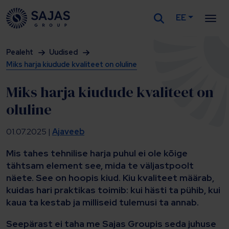
EE
Siirry sisältöön
Pealeht
Uudised
Miks harja kiudude kvaliteet on oluline
Miks harja kiudude kvaliteet on
oluline
01.07.2025 |
Ajaveeb
Mis tahes tehnilise harja puhul ei ole kõige
tähtsam element see, mida te väljastpoolt
näete. See on hoopis kiud. Kiu kvaliteet määrab,
kuidas hari praktikas toimib: kui hästi ta pühib, kui
kaua ta kestab ja milliseid tulemusi ta annab.
Seepärast ei taha me Sajas Groupis seda juhuse