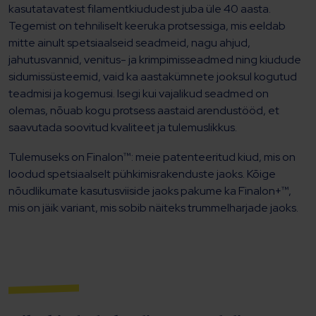
kasutatavatest filamentkiududest juba üle 40 aasta.
Tegemist on tehniliselt keeruka protsessiga, mis eeldab
mitte ainult spetsiaalseid seadmeid, nagu ahjud,
jahutusvannid, venitus- ja krimpimisseadmed ning kiudude
sidumissüsteemid, vaid ka aastakümnete jooksul kogutud
teadmisi ja kogemusi. Isegi kui vajalikud seadmed on
olemas, nõuab kogu protsess aastaid arendustööd, et
saavutada soovitud kvaliteet ja tulemuslikkus.
Tulemuseks on Finalon™: meie patenteeritud kiud, mis on
loodud spetsiaalselt pühkimisrakenduste jaoks. Kõige
nõudlikumate kasutusviiside jaoks pakume ka Finalon+™,
mis on jäik variant, mis sobib näiteks trummelharjade jaoks.