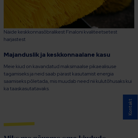
Näide keskkonnasõbralikest Finaloni kvaliteetsetest
harjastest
Majanduslik ja keskkonnaalane kasu
Meie kiud on kavandatud maksimaalse pikaealisuse
tagamiseks ja neid saab pärast kasutamist energia
saamiseks põletada, mis muudab need nii kulutõhusaks kui
ka taaskasutatavaks.
Kontakt