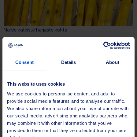
Näide katkiste harjaste kohta
Vastupidavus
Tugevad kiud on vastupidavad aluse purunemisele,
Consent
Details
About
tagades pika kasutusaja ka nõudlikes tingimustes.
This website uses cookies
We use cookies to personalise content and ads, to
provide social media features and to analyse our traffic.
We also share information about your use of our site with
our social media, advertising and analytics partners who
may combine it with other information that you’ve
provided to them or that they’ve collected from your use