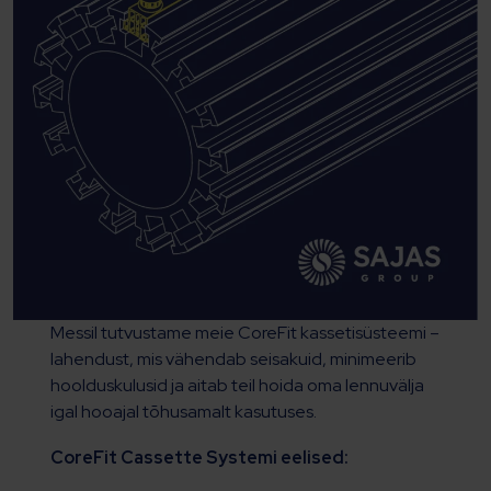
Messil tutvustame meie CoreFit kassetisüsteemi –
lahendust, mis vähendab seisakuid, minimeerib
hoolduskulusid ja aitab teil hoida oma lennuvälja
igal hooajal tõhusamalt kasutuses.
CoreFit Cassette Systemi eelised: