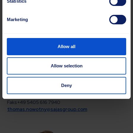
Statistics
Marketing
Allow all
Allow selection
Thomas Nowotny
Müügijuht, Mandri-Euroopa
Teehooldus ja põllumajandus
Deny
Mob.
+49 1515 4425157
Faks +49 5405 616 7940
thomas.nowotny@sajasgroup.com