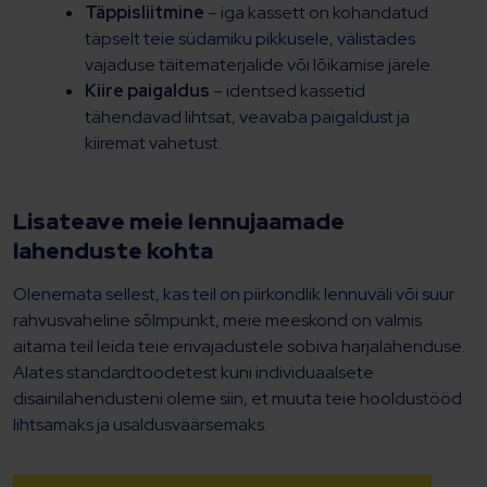
Täppisliitmine
– iga kassett on kohandatud
täpselt teie südamiku pikkusele, välistades
vajaduse täitematerjalide või lõikamise järele.
Kiire paigaldus
– identsed kassetid
tähendavad lihtsat, veavaba paigaldust ja
kiiremat vahetust.
Lisateave meie lennujaamade
lahenduste kohta
Olenemata sellest, kas teil on piirkondlik lennuväli või suur
rahvusvaheline sõlmpunkt, meie meeskond on valmis
aitama teil leida teie erivajadustele sobiva harjalahenduse.
Alates standardtoodetest kuni individuaalsete
disainilahendusteni oleme siin, et muuta teie hooldustööd
lihtsamaks ja usaldusväärsemaks.