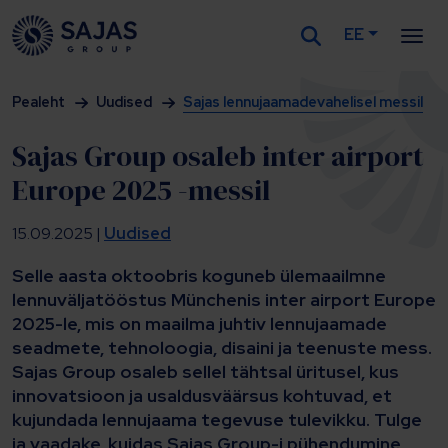
EE
Siirry sisältöön
Pealeht
Uudised
Sajas lennujaamadevahelisel messil
Sajas Group osaleb inter airport
Europe 2025 -messil
15.09.2025 |
Uudised
Selle aasta oktoobris koguneb ülemaailmne
lennuväljatööstus Münchenis inter airport Europe
2025-le, mis on maailma juhtiv lennujaamade
seadmete, tehnoloogia, disaini ja teenuste mess.
Sajas Group osaleb sellel tähtsal üritusel, kus
innovatsioon ja usaldusväärsus kohtuvad, et
kujundada lennujaama tegevuse tulevikku. Tulge
ja vaadake, kuidas Sajas Group-i pühendumine