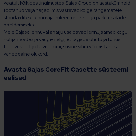
veatult kõikides tingimustes. Sajas Group on aastakümneid
töötanud välja harjad, mis vastavad kõige rangematele
standarditele lennuraja, ruleerimisteede ja parkimisalade
hooldamiseks.
Meie Sajase lennuväljaharju usaldavad lennujaamad kogu
Põhjamaades ja kaugemalgi, et tagada ohutu ja tõhus
tegevus – olgu talvine lumi, suvine vihm või mis tahes
vahepealne olukord.
Avasta Sajas CoreFit Casette süsteemi
eelised