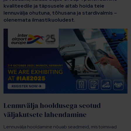
kvaliteedile ja täpsusele aitab hoida teie
lennuvälja ohutuna, tõhusana ja stardivalmis –
olenemata ilmastikuoludest.
Lennuvälja hooldusega seotud
väljakutsete lahendamine
Lennuvälja hooldamine nõuab seadmeid, mis toimivad