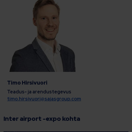
Timo Hirsivuori
Teadus- ja arendustegevus
timo.hirsivuori@sajasgroup.com
Inter airport -expo kohta