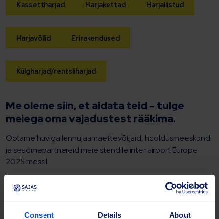
Kassettharjad
Harjakettad
Harjaliistud
Harjavõllid
Erirakendused
Külgharjad/rentsliharjad
Me oleme siin, et aidata teid – tulge
meiega oma vajadustest rääkima.
Ootame huviga lennujaamaettevõtjaid, hooldusmeeskondi
ja seadmepartnereid meie stendile inter airport Europe
2025 messil.
Consent
Details
About