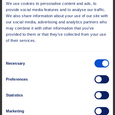
We use cookies to personalise content and ads, to
provide social media features and to analyse our traffic.
We also share information about your use of our site with
our social media, advertising and analytics partners who
may combine it with other information that you’ve
provided to them or that they’ve collected from your use
of their services.
Consent
Necessary
Selection
Kontinuierliche Weiterentwicklung
Preferences
Das Feedback unserer Kunden und Händler sowie interne
Tests dienen als Grundlage für die kontinuierliche
Verbesserung unserer Produkte und Prozesse.
Statistics
Marketing