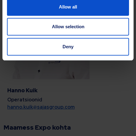
Allow all
Allow selection
Deny
Hanno Kuik
Operatsioonid
hanno.kuik@sajasgroup.com
Maamess Expo kohta