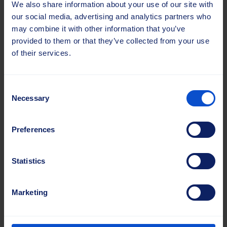
We also share information about your use of our site with
our social media, advertising and analytics partners who
may combine it with other information that you’ve
provided to them or that they’ve collected from your use
of their services.
Consent
Necessary
Selection
Preferences
Lea Kuik
Müügijuht, Baltimaad
Statistics
Teehooldus, põllumajandus- ja
tööstuslahendused
Marketing
Mob.
+372 57 8780 99
lea.kuik@sajasgroup.com