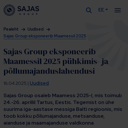
EE
Siirry sisältöön
Pealeht
Uudised
Sajas Group eksponeerib Maamessil 2025
Sajas Group eksponeerib
Maamessil 2025 pühkimis- ja
põllumajanduslahendusi
16.04.2025 |
Uudised
Sajas Group osaleb Maamess 2025-l, mis toimub
24.-26. aprillil Tartus, Eestis. Tegemist on ühe
suurima iga-aastase messiga Balti regioonis, mis
toob kokku põllumajanduse, metsanduse,
aianduse ja maamajanduse valdkonna