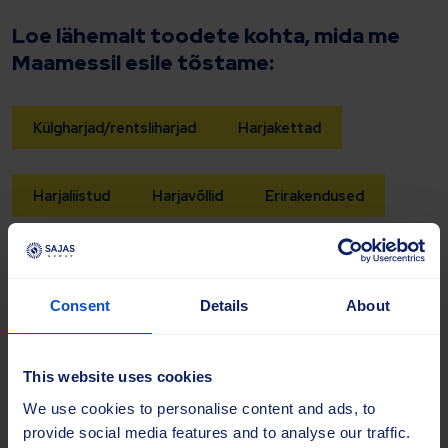
Loe lähemalt toodete kohta, mida me
Maamessil esile tõstame:
Külgharjad/rentsliharjad
Harjakettad
Harjaliistud
Harjavõllid
Erirakendused
Tutvuge Maamessi meeskonnaga
Meie meeskond on kohapeal saadaval, et anda
Consent
Details
About
tooteteavet ja vastata küsimustele meie täieliku pakkumise
kohta. Ootame ürituse ajal ühendust olemasolevate
partnerite ja uute kontaktidega.
This website uses cookies
We use cookies to personalise content and ads, to
provide social media features and to analyse our traffic.