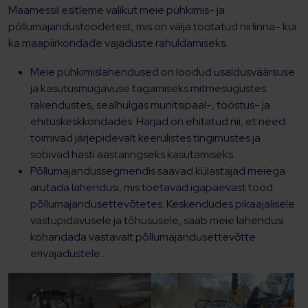
Maamessil esitleme valikut meie pühkimis- ja
põllumajandustoodetest, mis on välja töötatud nii linna- kui
ka maapiirkondade vajaduste rahuldamiseks.
Meie pühkimislahendused on loodud usaldusväärsuse
ja kasutusmugavuse tagamiseks mitmesugustes
rakendustes, sealhulgas munitsipaal-, tööstus- ja
ehituskeskkondades. Harjad on ehitatud nii, et need
toimivad järjepidevalt keerulistes tingimustes ja
sobivad hästi aastaringseks kasutamiseks.
Põllumajandussegmendis saavad külastajad meiega
arutada lahendusi, mis toetavad igapäevast tööd
põllumajandusettevõtetes. Keskendudes pikaajalisele
vastupidavusele ja tõhususele, saab meie lahendusi
kohandada vastavalt põllumajandusettevõtte
erivajadustele..