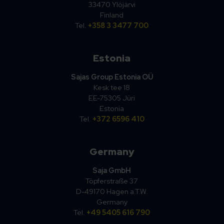
33470 Ylöjärvi
Finland
Tel.
+358 3 3477 700
Estonia
Sajas Group Estonia OÜ
Kesk tee 18
EE-75305 Jüri
Estonia
Tel.
+372 6596 410
Germany
Saja GmbH
Töpferstraße 37
D-49170 Hagen a.T.W.
Germany
Tel.
+49 5405 616 790