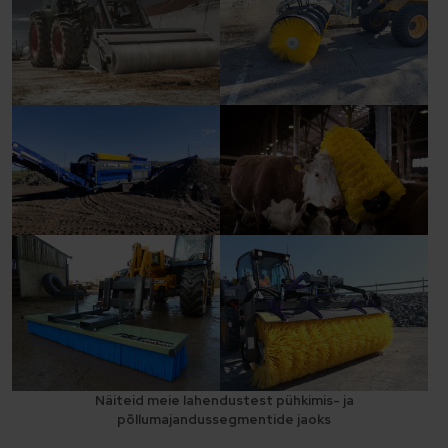
Näiteid meie lahendustest pühkimis- ja
põllumajandussegmentide jaoks