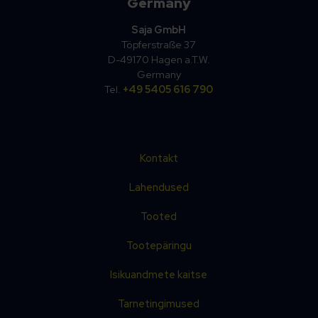
Germany
Saja GmbH
Töpferstraße 37
D-49170 Hagen a.T.W.
Germany
Tel.
+49 5405 616 790
Kontakt
Lahendused
Tooted
Tootepäringu
Isikuandmete kaitse
Tarnetingimused