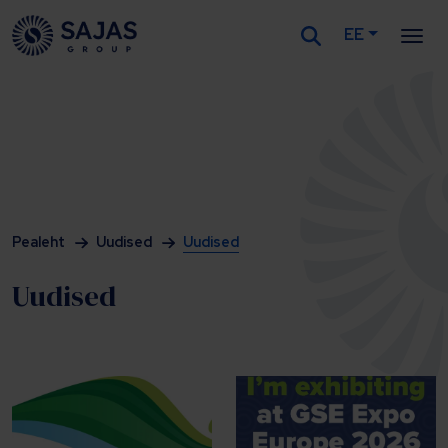
EE
Siirry sisältöön
Pealeht
Uudised
Uudised
Uudised