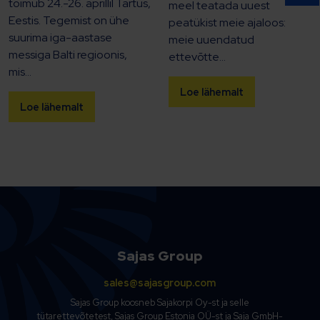
toimub 24.-26. aprillil Tartus,
meel teatada uuest
Eestis. Tegemist on ühe
peatükist meie ajaloos:
suurima iga-aastase
meie uuendatud
messiga Balti regioonis,
ettevõtte...
mis...
Loe lähemalt
Loe lähemalt
Sajas Group
sales@sajasgroup.com
Sajas Group koosneb Sajakorpi Oy-st ja selle
tütarettevõtetest, Sajas Group Estonia OÜ-st ja Saja GmbH-