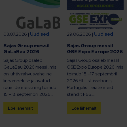
03.07.2026 |
Uudised
29.06.2026 |
Uudised
Sajas Group messil
Sajas Group messil
GaLaBau 2026
GSE Expo Europe 2026
Sajas Group osaleb
Sajas Group osaleb messil
GaLaBau 2026 messil, mis
GSE Expo Europe 2026, mis
on juhtiv rahvusvaheline
toimub 15.–17. septembril
linnaroheluse ja avatud
2026 FIL-is Lissabonis,
ruumide mess ning toimub
Portugalis. Leiate meid
15.–18. septembril 2026...
stendilt F66....
Loe lähemalt
Loe lähemalt