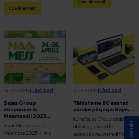
Loe lähemalt
Loe lähemalt
16.04.2025 |
Uudised
11.04.2025 |
Uudised
Sajas Group
Tähistame 80 aastat
eksponeerib
värske pilguga: Sajas...
Maamessil 2025...
Kuna Sajas Group tähistab
Kontakt
Sajas Group osaleb
uhkusega oma 80.
Maamess 2025-l, mis
aastapäeva, on meil hea