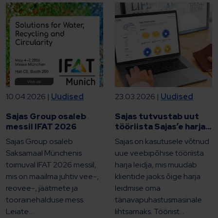
10.04.2026 |
Uudised
23.03.2026 |
Uudised
Sajas Group osaleb
Sajas tutvustab uut
messil IFAT 2026
tööriista Sajas’e harja...
Sajas Group osaleb
Sajas on kasutusele võtnud
Saksamaal Münchenis
uue veebipõhise tööriista
toimuval IFAT 2026 messil,
harja leidja, mis muudab
mis on maailma juhtiv vee-,
klientide jaoks õige harja
reovee-, jäätmete ja
leidmise oma
toorainehalduse mess.
tänavapuhastusmasinale
Leiate...
lihtsamaks. Tööriist...