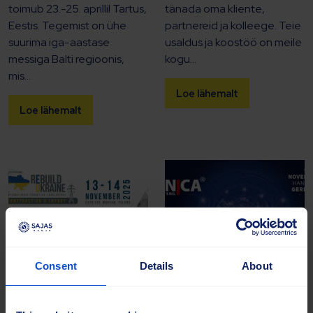
toimub 23.-25. aprillil Tartus,
tänada oma kliente,
Eestis. Tegemist on ühe
partnereid ja kolleege. Teie
suurima iga-aastase
usaldus ja koostöö on meile
messiga Balti regioonis,
kogu...
mis...
Loe lähemalt
Loe lähemalt
Consent
Details
About
22.10.2025 |
Uudised
22.10.2025 |
Uudised