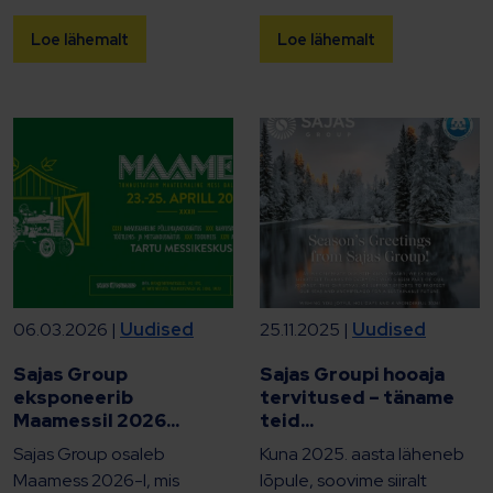
Loe lähemalt
Loe lähemalt
06.03.2026 |
Uudised
25.11.2025 |
Uudised
Sajas Group
Sajas Groupi hooaja
eksponeerib
tervitused – täname
Maamessil 2026...
teid...
Sajas Group osaleb
Kuna 2025. aasta läheneb
Maamess 2026-l, mis
lõpule, soovime siiralt