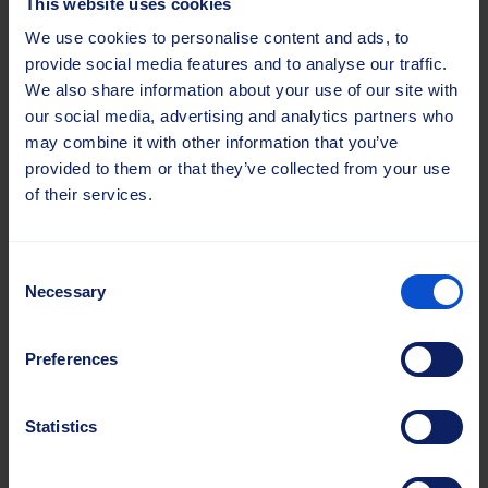
This website uses cookies
Sajas Group osaleb
Sajas Group
messil ReBuild
AgriTechnica 2025
We use cookies to personalise content and ads, to
Ukraine...
messil
provide social media features and to analyse our traffic.
We also share information about your use of our site with
Sajas Group osaleb 13.-14.
Sajas Group osaleb 9.-15.
our social media, advertising and analytics partners who
novembril 2025. aastal
november 2025 Saksamaal
may combine it with other information that you’ve
Varssavis toimuval ReBuild
Hannoveris toimuval
provided to them or that they’ve collected from your use
Ukraine 2025 messil ja
maailma juhtival
of their services.
konverentsil, mis käsitleb
põllumajandusmasinate ja -
Ukraina infrastruktuuri,
tehnoloogia messil
tööstuse...
Agritechnica 2025.
Consent
Agritechnica kui
Necessary
Selection
ülemaailmne...
Loe lähemalt
Loe lähemalt
Preferences
Statistics