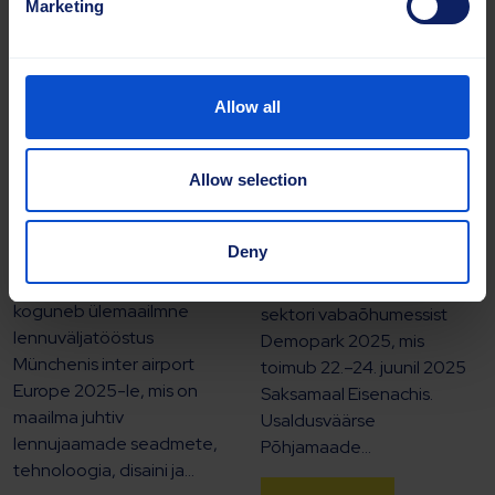
Marketing
Allow all
15.09.2025 |
Uudised
20.05.2025 |
Uudised
Allow selection
Sajas Group osaleb
Sajas Group esitleb
inter airport Europe
innovaatilisi...
2025...
Deny
Sajas Group võtab osa
Selle aasta oktoobris
Euroopa suurimast rohelise
koguneb ülemaailmne
sektori vabaõhumessist
lennuväljatööstus
Demopark 2025, mis
Münchenis inter airport
toimub 22.–24. juunil 2025
Europe 2025-le, mis on
Saksamaal Eisenachis.
maailma juhtiv
Usaldusväärse
lennujaamade seadmete,
Põhjamaade...
tehnoloogia, disaini ja...