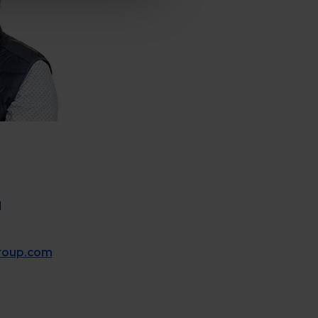
d
group.com