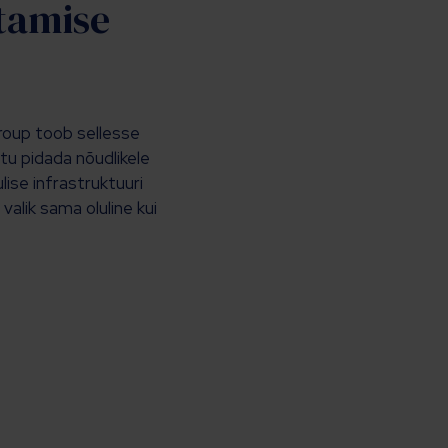
stamise
roup toob sellesse
u pidada nõudlikele
ise infrastruktuuri
alik sama oluline kui