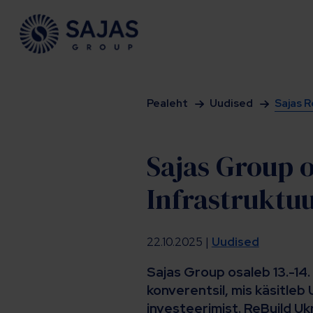
Siirry sisältöön
Pealeht
Uudised
Sajas R
Sajas Group o
Infrastruktu
22.10.2025 |
Uudised
Sajas Group osaleb 13.-14.
konverentsil, mis käsitleb
investeerimist. ReBuild U