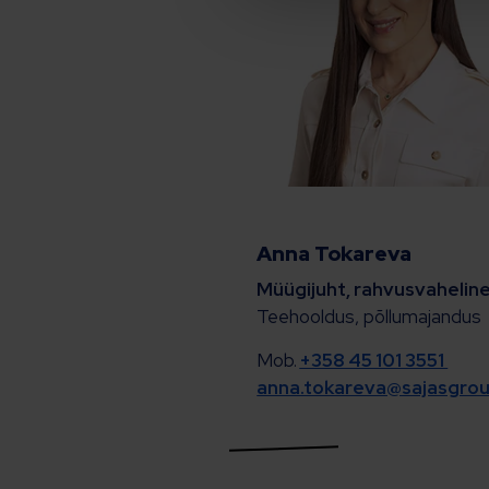
Anna Tokareva
Müügijuht, rahvusvahelin
Teehooldus, põllumajandus
Mob.
+358 45 101 3551
anna.tokareva@sajasgro