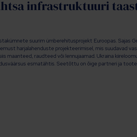
htsa infrastruktuuri taa
astakümnete suurim ümberehitusprojekt Euroopas. Sajas G
emust harjalahenduste projekteerimisel, mis suudavad vast
siis maanteed, raudteed või lennujaamad. Ukraina kiireloomul
usväärsus esmatähtis. Seetõttu on õige partneri ja toote v