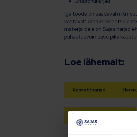
Umbrohuharjad
Iga toode on saadaval mitmesug
vastavalt oma konkreetsele rake
materjalidele on Sajas harjad e
puhastusvõimsuse pika kasutusa
Loe lähemalt:
Kassettharjad
Harja
Külgharjad/rentsliharjad