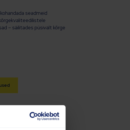
te kohandada seadmeid
kõrgekvaliteedilistele
sad – säilitades püsivalt kõrge
dused