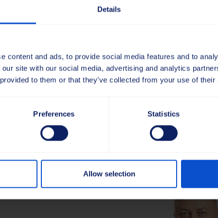
Details
t aidata teid – tulge meiega o
e content and ads, to provide social media features and to analy
lennurajad on puhtad lumest, prahist ja taimestikust, või
 our site with our social media, advertising and analytics partn
el töötada ohutult ja katkestusteta. See võime toetab taas
 provided to them or that they’ve collected from your use of their
 taastamist ja väiksema riskiga kasutamist.
rentsil kohtumist infrastruktuuri omanike, töövõtjate ja h
Preferences
Statistics
ata teil tagada, et teie varahooldusprotsessid suudavad v
se ajal toimuva arutelu planeerimiseks võtke ühendust me
Allow selection