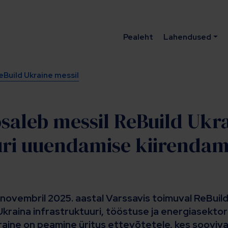
Pealeht
Lahendused
eBuild Ukraine messil
saleb messil ReBuild Ukr
uri uuendamise kiirendam
 novembril 2025. aastal Varssavis toimuval ReBuild
 Ukraina infrastruktuuri, tööstuse ja energiasektor
kraine on peamine üritus ettevõtetele, kes sooviv