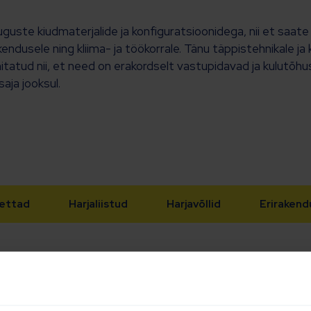
uste kiudmaterjalide ja konfiguratsioonidega, nii et saa
ndusele ning kliima- ja töökorrale. Tänu täppistehnikale ja 
hitatud nii, et need on erakordselt vastupidavad ja kulutõhu
ja jooksul.
kettad
Harjaliistud
Harjavõllid
Eriraken