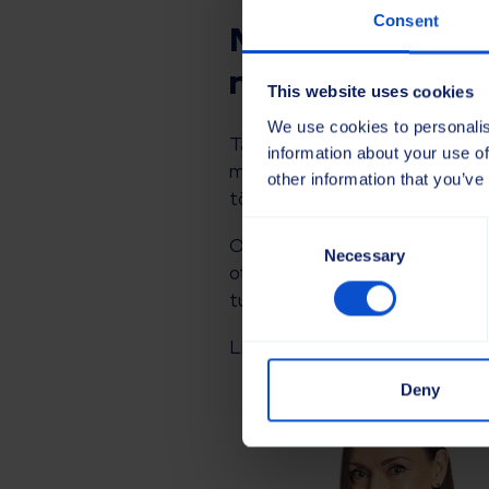
Consent
Me oleme siin, e
rääkima.
This website uses cookies
We use cookies to personalis
Tagades, et teed, raudteed ja 
information about your use of
masinatel ja teenindussõidukit
other information that you’ve
tõhusust, võimaldades kiiremat
Consent
Ootame ReBuild Ukraine’i konve
Necessary
Selection
otsustajatega. Lubage meil aid
tulevastele nõudmistele.
Lisateabe saamiseks või üritu
Deny