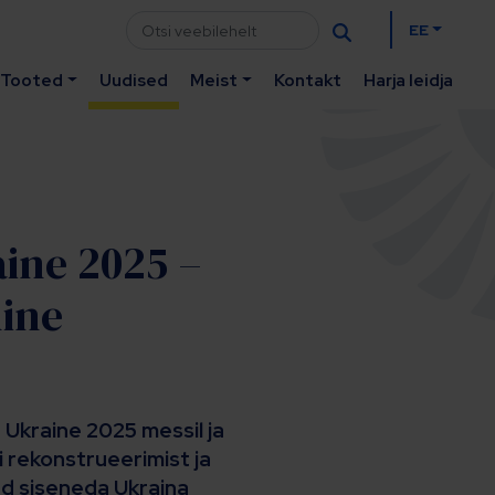
EE
Tooted
Uudised
Meist
Kontakt
Harja leidja
aine 2025 –
ine
 Ukraine 2025 messil ja
i rekonstrueerimist ja
ad siseneda Ukraina