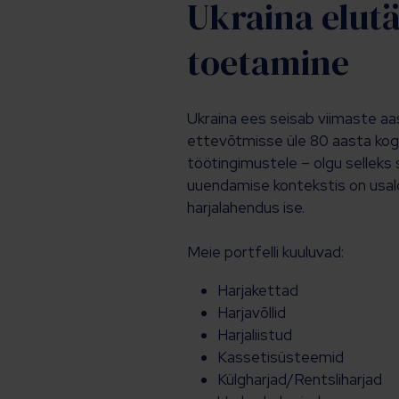
Ukraina elutä
toetamine
Ukraina ees seisab viimaste a
ettevõtmisse üle 80 aasta kog
töötingimustele – olgu selleks 
uuendamise kontekstis on usald
harjalahendus ise.
Meie portfelli kuuluvad:
Harjakettad
Harjavõllid
Harjaliistud
Kassetisüsteemid
Külgharjad/Rentsliharjad