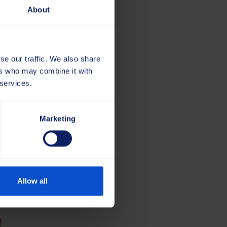
About
ma vajadustest
se our traffic. We also share
maldavad meie harjalahendused
ers who may combine it with
tamistööde kiirust ja
 services.
ooldusettevõtjate
Marketing
astu pidada praegustele ja
ie meeskonnaga.
Allow all