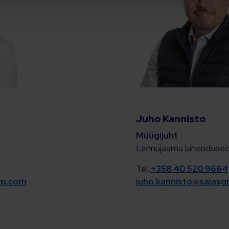
Juho Kannisto
e
Müügijuht
Lennujaama lahenduse
Tel.
+358 40 520 9664
up.com
juho.kannisto@sajas