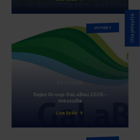
Ota yhteyttä
UUTISET
03.07.2026
Sajas Group GaLaBau 2026 -
messuilla
Lue lisää