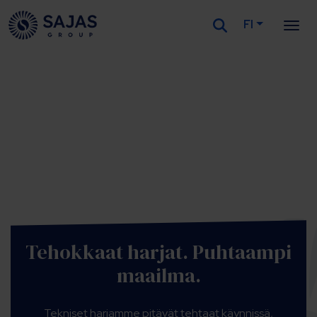
FI
Siirry sisältöön
Tehokkaat harjat. Puhtaampi
maailma.
Tekniset harjamme pitävät tehtaat käynnissä,