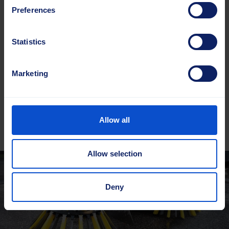
Preferences
Räätälöidyt ratkaisut
Statistics
Oli toimialasi tai tarpeesi mikä tahansa,
me voimme tehdä harjan sitä varten.
Marketing
Asiakaskohtaiset ratkaisut
Allow all
Allow selection
Deny