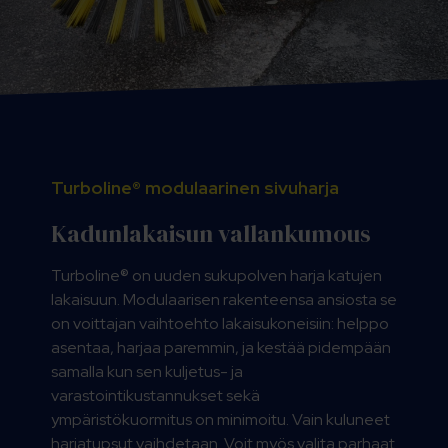
Turboline® modulaarinen sivuharja
Kadunlakaisun vallankumous
Turboline® on uuden sukupolven harja katujen
lakaisuun. Modulaarisen rakenteensa ansiosta se
on voittajan vaihtoehto lakaisukoneisiin: helppo
asentaa, harjaa paremmin, ja kestää pidempään
samalla kun sen kuljetus- ja
varastointikustannukset sekä
ympäristökuormitus on minimoitu. Vain kuluneet
harjatupsut vaihdetaan. Voit myös valita parhaat