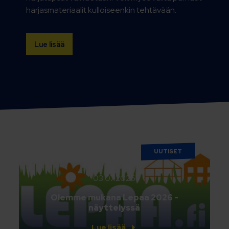
harjasmateriaalit kulloiseenkin tehtävään.
Lue lisää
UUTISET
03.07.2026
Olemme mukana Lepaa 2026 -
näyttelyssä
Lue lisää