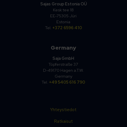
Sajas Group Estonia OÜ
Kesk tee 18
EE-75305 Jüri
Estonia
Tel.
+372 6596 410
Germany
Saja GmbH
Töpferstraße 37
D-49170 Hagen a.T.W.
Germany
Tel.
+49 5405 616 790
Yhteystiedot
Ratkaisut