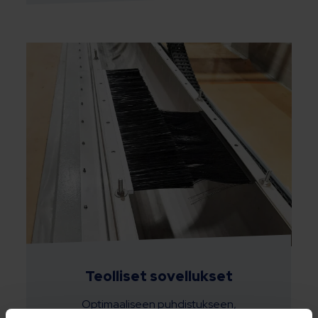
Teolliset sovellukset
Optimaaliseen puhdistukseen,