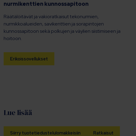
nurmikenttien kunnossapitoon
Räätälöitävät ja vakioratkaisut tekonurmien,
nurmikkoalueiden, savikenttien ja sorapintojen
kunnossapitoon sekä polkujen ja väylien siistimiseen ja
hoitoon.
Erikoissovellukset
Lue lisää
Siirry tuotetiedustelulomakkeisiin
Ratkaisut