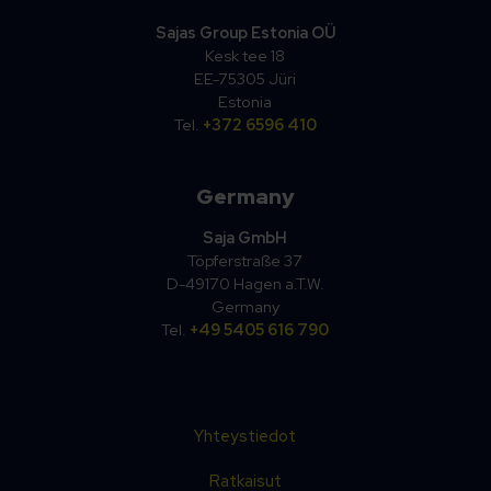
Sajas Group Estonia OÜ
Kesk tee 18
EE-75305 Jüri
Estonia
Tel.
+372 6596 410
Germany
Saja GmbH
Töpferstraße 37
D-49170 Hagen a.T.W.
Germany
Tel.
+49 5405 616 790
Yhteystiedot
Ratkaisut