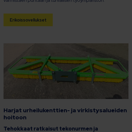
varmistaen puhtaan ja turvallisen työympäristön.
Erikoissovellukset
Harjat urheilukenttien-​​ ja virkistysalueiden
hoitoon
Tehokkaat ratkaisut tekonurmen ja