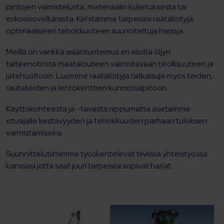
pintojen valmistelusta, materiaalin kuljetuksesta tai
erikoissovelluksista. Kehitämme tarpeisiisi räätälöityjä,
optimaaliseen tehokkuuteen suunniteltuja harjoja.
Meillä on vankka asiantuntemus eri aloilta öljyn
talteenotosta maatalouteen valmistavaan teollisuuteen ja
jätehuoltoon. Luomme räätälöityjä ratkaisuja myös teiden,
rautateiden ja lentokenttien kunnossapitoon.
Käyttökohteesta ja –tavasta riippumatta asetamme
etusijalle kestävyyden ja tehokkuuden parhaan tuloksen
varmistamiseksi.
Suunnittelutiimimme työskentelevät tiiviissä yhteistyössä
kanssasi jotta saat juuri tarpeisiisi sopivat harjat.