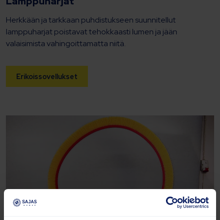
Lamppuharjat
Herkkään ja tarkkaan puhdistukseen suunnitellut
lamppuharjat poistavat tehokkaasti lumen ja jään
valaisimista vahingoittamatta niitä.
Erikoissovellukset