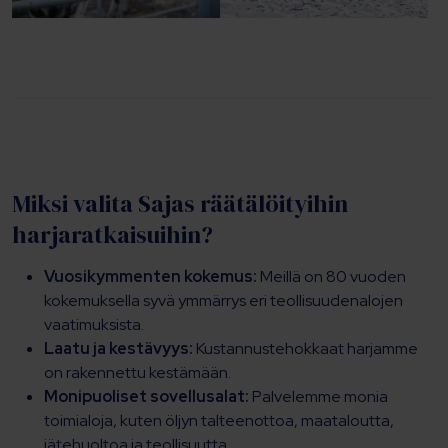
Miksi valita Sajas räätälöityihin
harjaratkaisuihin?
Vuosikymmenten kokemus:
Meillä on 80 vuoden
kokemuksella syvä ymmärrys eri teollisuudenalojen
vaatimuksista.
Laatu ja kestävyys:
Kustannustehokkaat harjamme
on rakennettu kestämään.
Monipuoliset sovellusalat:
Palvelemme monia
toimialoja, kuten öljyn talteenottoa, maataloutta,
jätehuoltoa ja teollisuutta.