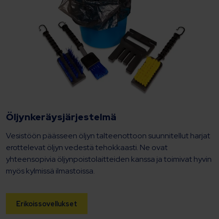
Öljynkeräysjärjestelmä
Vesistöön päässeen öljyn talteenottoon suunnitellut harjat
erottelevat öljyn vedestä tehokkaasti. Ne ovat
yhteensopivia öljynpoistolaitteiden kanssa ja toimivat hyvin
myös kylmissä ilmastoissa.
Erikoissovellukset