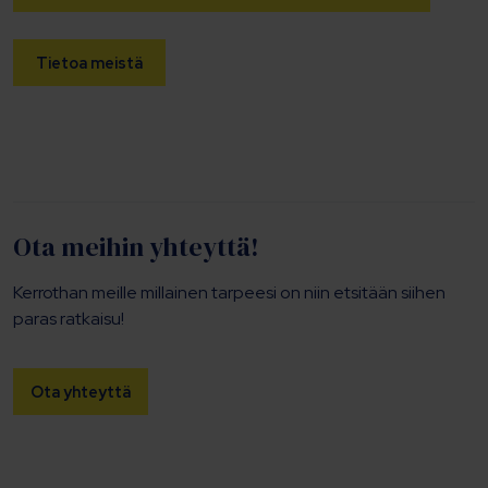
Tietoa meistä
Ota meihin yhteyttä!
Kerrothan meille millainen tarpeesi on niin etsitään siihen
paras ratkaisu!
Ota yhteyttä