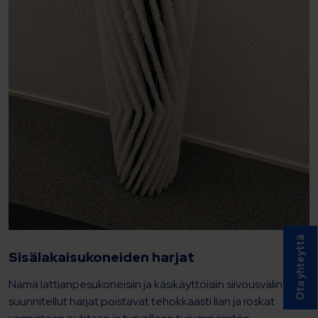
Ota yhteyttä
Sisälakaisukoneiden harjat
Nämä lattianpesukoneisiin ja käsikäyttöisiin siivousvälineisiin
suunnitellut harjat poistavat tehokkaasti lian ja roskat