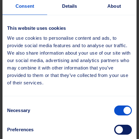
Consent
Details
About
This website uses cookies
We use cookies to personalise content and ads, to
Hihnaharjat
provide social media features and to analyse our traffic.
We also share information about your use of our site with
Hihnaharjat varmistavat kuljettimien moitteettoman
our social media, advertising and analytics partners who
toiminnan poistamalla roskat ja estämällä likaantumista. Ne
may combine it with other information that you’ve
voidaan räätälöidä koon ja harjatyypin mukaan.
provided to them or that they’ve collected from your use
of their services.
Erikoissovellukset
Consent
Necessary
Selection
Preferences