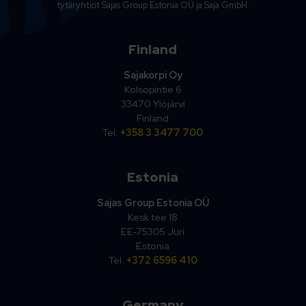
tytäryhtiöt Sajas Group Estonia OÜ ja Saja GmbH.
Finland
Sajakorpi Oy
Kolsopintie 6
33470 Ylöjärvi
Finland
Tel.
+358 3 3477 700
Estonia
Sajas Group Estonia OÜ
Kesk tee 18
EE-75305 Jüri
Estonia
Tel.
+372 6596 410
Germany