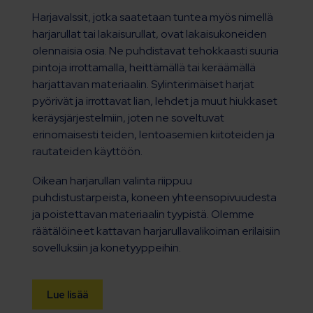
Harjavalssit, jotka saatetaan tuntea myös nimellä
harjarullat tai lakaisurullat, ovat lakaisukoneiden
olennaisia osia. Ne puhdistavat tehokkaasti suuria
pintoja irrottamalla, heittämällä tai keräämällä
harjattavan materiaalin. Sylinterimäiset harjat
pyörivät ja irrottavat lian, lehdet ja muut hiukkaset
keräysjärjestelmiin, joten ne soveltuvat
erinomaisesti teiden, lentoasemien kiitoteiden ja
rautateiden käyttöön.
Oikean harjarullan valinta riippuu
puhdistustarpeista, koneen yhteensopivuudesta
ja poistettavan materiaalin tyypistä. Olemme
räätälöineet kattavan harjarullavalikoiman erilaisiin
sovelluksiin ja konetyyppeihin.
Lue lisää