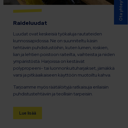
Ota yhteyttä
Raideluudat
Luudat ovat keskeisiä työkaluja rautateiden
kunnossapidossa. Ne on suunniteltu käsin
tehtäviin puhdistustöihin, kuten lumen, roskien,
lian ja lehtien poistoon raiteilta, vaihteista ja niiden
ympäristöstä. Harjoissa on kestävät
polypropeeni- tai luonnonkuituharjakset, jämäkkä
varsi ja pitkäaikaiseen käyttöön muotoiltu kahva.
Tarjoamme myös räätälöityjä ratkaisuja erilaisiin
puhdistustehtäviin ja teollisiin tarpeisiin.
Lue lisää