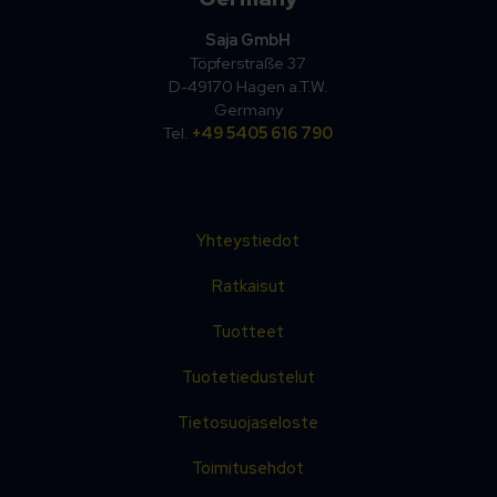
Saja GmbH
Töpferstraße 37
D-49170 Hagen a.T.W.
Germany
Tel.
+49 5405 616 790
Yhteystiedot
Ratkaisut
Tuotteet
Tuotetiedustelut
Tietosuojaseloste
Toimitusehdot