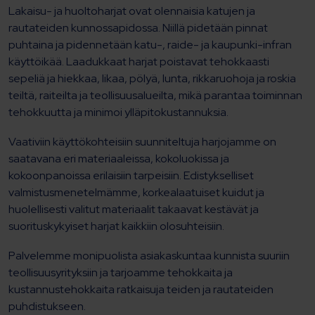
Lakaisu- ja huoltoharjat ovat olennaisia katujen ja
rautateiden kunnossapidossa. Niillä pidetään pinnat
puhtaina ja pidennetään katu-, raide- ja kaupunki-infran
käyttöikää. Laadukkaat harjat poistavat tehokkaasti
sepeliä ja hiekkaa, likaa, pölyä, lunta, rikkaruohoja ja roskia
teiltä, raiteilta ja teollisuusalueilta, mikä parantaa toiminnan
tehokkuutta ja minimoi ylläpitokustannuksia.
Vaativiin käyttökohteisiin suunniteltuja harjojamme on
saatavana eri materiaaleissa, kokoluokissa ja
kokoonpanoissa erilaisiin tarpeisiin. Edistykselliset
valmistusmenetelmämme, korkealaatuiset kuidut ja
huolellisesti valitut materiaalit takaavat kestävät ja
suorituskykyiset harjat kaikkiin olosuhteisiin.
Palvelemme monipuolista asiakaskuntaa kunnista suuriin
teollisuusyrityksiin ja tarjoamme tehokkaita ja
kustannustehokkaita ratkaisuja teiden ja rautateiden
puhdistukseen.