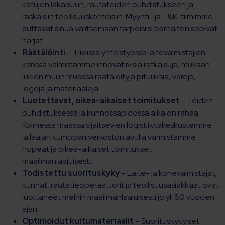
katujen lakaisuun, rautateiden puhdistukseen ja
raskaisiin teollisuuskohteisiin. Myynti- ja T&K-tiimimme
auttavat sinua valitsemaan tarpeisiisi parhaiten sopivat
harjat.
Räätälöinti
– Tiiviissä yhteistyössä laitevalmistajien
kanssa valmistamme innovatiivisia ratkaisuja, mukaan
lukien muun muassa räätälöityjä pituuksia, värejä,
logoja ja materiaaleja.
Luotettavat, oikea-aikaiset toimitukset
– Teiden
puhdistuksessa ja kunnossapidossa aika on rahaa.
Kolmessa maassa sijaitsevien logistiikkakeskustemme
ja laajan kumppaniverkoston avulla varmistamme
nopeat ja oikea-aikaiset toimitukset
maailmanlaajuisesti.
Todistettu suorituskyky
– Laite- ja konevalmistajat,
kunnat, rautatieoperaattorit ja teollisuusasiakkaat ovat
luottaneet meihin maailmanlaajuisesti jo yli 80 vuoden
ajan.
Optimoidut kuitumateriaalit
– Suorituskykyiset