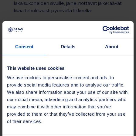
lakaisukoneiden sivuille, ja ne irrottavat ja keräävät
likaa tehokkaasti pyörivällä liikkeellä.
Sivuharjoja valittaessa on otettava huomioon
roskien tyyppi, pintojen materiaalit ja laitteiden
yhteensopivuus optimaalisen suorituskyvyn ja
kestävyyden saavuttamiseksi.
Consent
Details
About
Lue lisää
This website uses cookies
We use cookies to personalise content and ads, to
provide social media features and to analyse our traffic.
We also share information about your use of our site with
our social media, advertising and analytics partners who
may combine it with other information that you’ve
provided to them or that they’ve collected from your use
of their services.