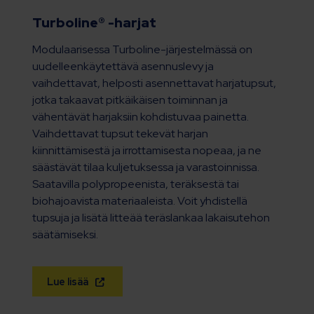
Turboline® -harjat
Modulaarisessa Turboline-​järjestelmässä on
uudelleenkäytettävä asennuslevy ja
vaihdettavat, helposti asennettavat harjatupsut,
jotka takaavat pitkäikäisen toiminnan ja
vähentävät harjaksiin kohdistuvaa painetta.
Vaihdettavat tupsut tekevät harjan
kiinnittämisestä ja irrottamisesta nopeaa, ja ne
säästävät tilaa kuljetuksessa ja varastoinnissa.
Saatavilla polypropeenista, teräksestä tai
biohajoavista materiaaleista. Voit yhdistellä
tupsuja ja lisätä litteää teräslankaa lakaisutehon
säätämiseksi.
Lue lisää