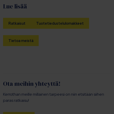
Lue lisää
Ratkaisut
Tuotetiedustelulomakkeet
Tietoa meistä
Ota meihin yhteyttä!
Kerrothan meille millainen tarpeesi on niin etsitään siihen
paras ratkaisu!