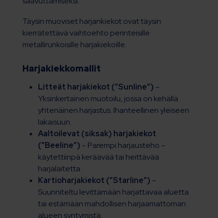
saavuttamiseksi.
Täysin muoviset harjankiekot ovat täysin
kierrätettävä vaihtoehto perinteisille
metallirunkoisille harjakiekoille.
Harjakiekkomallit
Litteät harjakiekot (”Sunline”)
–
Yksinkertainen muotoilu, jossa on kehällä
yhtenäinen harjastus. Ihanteellinen yleiseen
lakaisuun.
Aaltoilevat (siksak) harjakiekot
(”Beeline”)
– Parempi harjausteho –
käytettiinpä keräävää tai heittävää
harjalaitetta.
Kartioharjakiekot (”Starline”)
–
Suunniteltu levittämään harjattavaa aluetta
tai estämään mahdollisen harjaamattoman
alueen syntymistä.