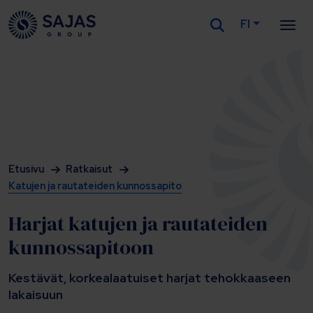
FI
Siirry sisältöön
Etusivu
Ratkaisut
Katujen ja rautateiden kunnossapito
Harjat katujen ja rautateiden
kunnossapitoon
Kestävät, korkealaatuiset harjat tehokkaaseen
lakaisuun