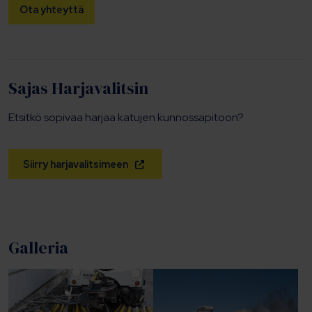
Ota yhteyttä
Sajas Harjavalitsin
Etsitkö sopivaa harjaa katujen kunnossapitoon?
Siirry harjavalitsimeen
Galleria