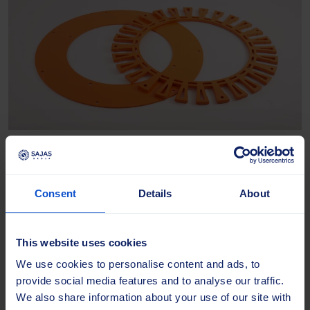
Turboline sivuharjan levyt
Consent
Details
About
Turboline-harjajärjestelmän teräskomponentit,
jotka on suunniteltu sopimaan tarkasti
koneeseen. Levyjä on saatavana räätälöidyissä
This website uses cookies
väreissä, ja ne ovat kertaluonteinen investointi,
We use cookies to personalise content and ads, to
sillä ne eivät kulu käytössä.
provide social media features and to analyse our traffic.
We also share information about your use of our site with