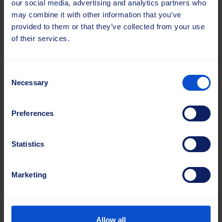
our social media, advertising and analytics partners who
may combine it with other information that you’ve
provided to them or that they’ve collected from your use
of their services.
Consent
Necessary
Selection
Preferences
Statistics
Välirenkaat
Marketing
Välirenkaat varmistavat harjakiekkojen oikea
etäisyys ja kohdistus optimaalista suorituskykyä
varten. Ne on valmistettu kestävistä
Allow all