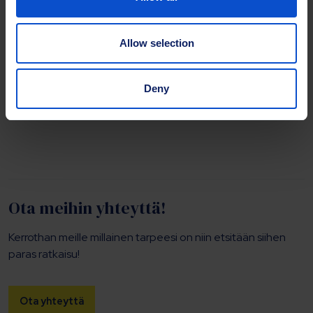
materiaaleista, ne ovat uudelleenkäytettäviä ja
niitä on saatavana eri kokoisina. Käytetään
Starline- ja Sunline-harjarenkaiden kanssa (ei
Allow selection
tarvita Beeline-harjarenkaiden kanssa).
Deny
Ota meihin yhteyttä!
Kerrothan meille millainen tarpeesi on niin etsitään siihen
paras ratkaisu!
Ota yhteyttä