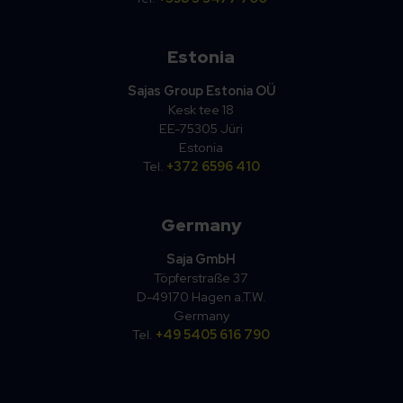
Estonia
Sajas Group Estonia OÜ
Kesk tee 18
EE-75305 Jüri
Estonia
Tel.
+372 6596 410
Germany
Saja GmbH
Töpferstraße 37
D-49170 Hagen a.T.W.
Germany
Tel.
+49 5405 616 790