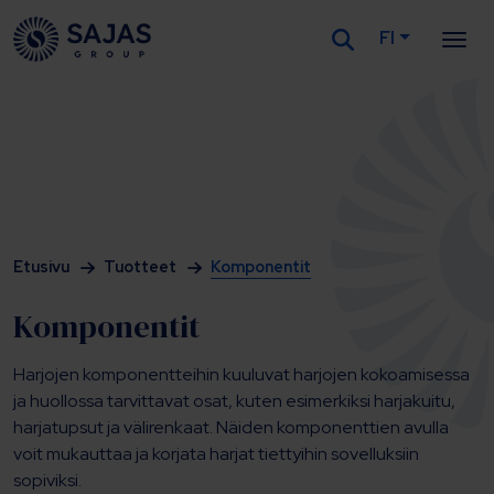
FI
Siirry sisältöön
Etusivu
Tuotteet
Komponentit
Komponentit
Harjojen komponentteihin kuuluvat harjojen kokoamisessa
ja huollossa tarvittavat osat, kuten esimerkiksi harjakuitu,
harjatupsut ja välirenkaat. Näiden komponenttien avulla
voit mukauttaa ja korjata harjat tiettyihin sovelluksiin
sopiviksi.