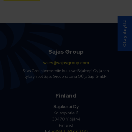
Ota yhteyttä
Sajas Group
sales@sajasgroup.com
Sajas Group konserniin kuuluvat Sajakorpi Oy ja sen
tytäryhtiöt Sajas Group Estonia OÜ ja Saja GmbH.
Finland
Sajakorpi Oy
Kolsopintie 6
33470 Ylöjärvi
Finland
Tel.
+358 3 3477 700