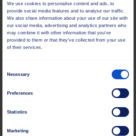
kundenspezifischen Farben erhältlich und stellen
We use cookies to personalise content and ads, to
eine einmalige Investition dar, da sie sich im
provide social media features and to analyse our traffic.
Gebrauch nicht abnutzen.
We also share information about your use of our site with
our social media, advertising and analytics partners who
may combine it with other information that you’ve
provided to them or that they’ve collected from your use
of their services.
Consent
Necessary
Selection
Preferences
Statistics
Marketing