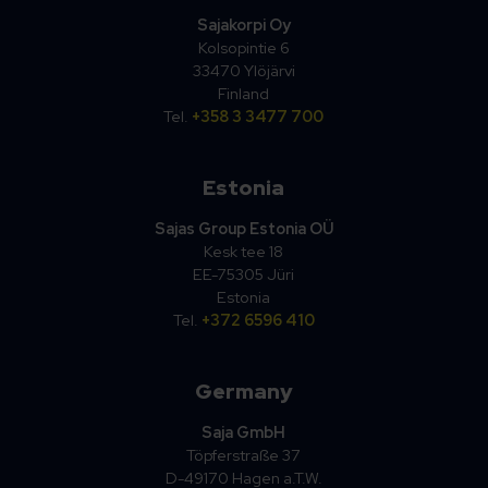
Sajakorpi Oy
Kolsopintie 6
33470 Ylöjärvi
Finland
Tel.
+358 3 3477 700
Estonia
Sajas Group Estonia OÜ
Kesk tee 18
EE-75305 Jüri
Estonia
Tel.
+372 6596 410
Germany
Saja GmbH
Töpferstraße 37
D-49170 Hagen a.T.W.