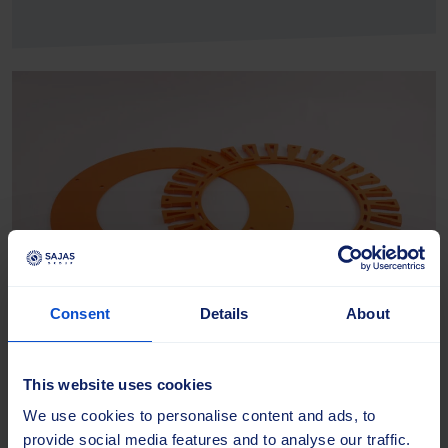
Consent
Details
About
Turboline borstplatta
This website uses cookies
We use cookies to personalise content and ads, to
Stålkomponenter för Turboline-borstsystemet,
provide social media features and to analyse our traffic.