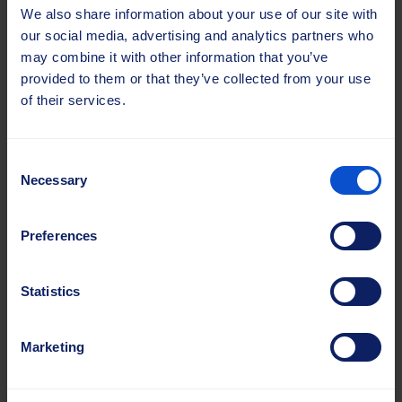
konstruerade för att passa maskinen perfekt.
We also share information about your use of our site with
Dessa plattor finns i anpassade färger och är en
our social media, advertising and analytics partners who
engångsinvestering eftersom de inte slits vid
may combine it with other information that you’ve
användning.
provided to them or that they’ve collected from your use
of their services.
Consent
Necessary
Selection
Preferences
Statistics
Marketing