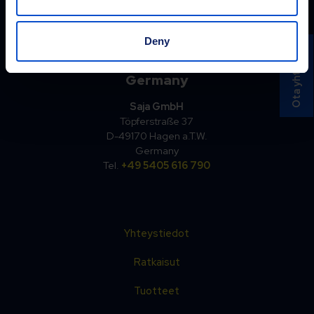
EE-75305 Jüri
Estonia
Tel.
+372 6596 410
Deny
Ota yhteyttä
Germany
Saja GmbH
Töpferstraße 37
D-49170 Hagen a.T.W.
Germany
Tel.
+49 5405 616 790
Yhteystiedot
Ratkaisut
Tuotteet