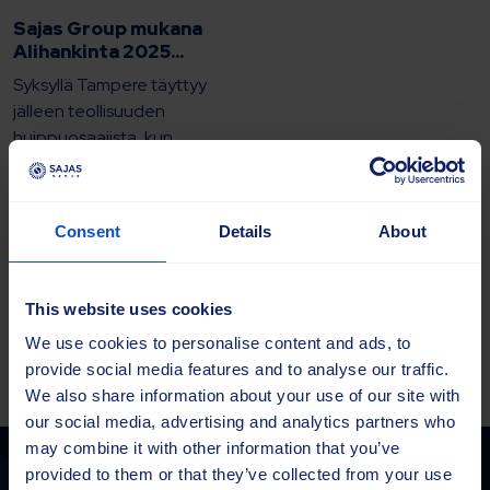
Sajas Group mukana
Alihankinta 2025...
Syksyllä Tampere täyttyy
jälleen teollisuuden
huippuosaajista, kun
Alihankinta 2025 kokoaa
yhteen yli tuhat
näytteilleasettajaa ja
Consent
Details
About
kymmeniä tuhansia kävijöitä.
Tapahtuma järjestetään...
This website uses cookies
Lue lisää
We use cookies to personalise content and ads, to
provide social media features and to analyse our traffic.
We also share information about your use of our site with
our social media, advertising and analytics partners who
may combine it with other information that you’ve
provided to them or that they’ve collected from your use