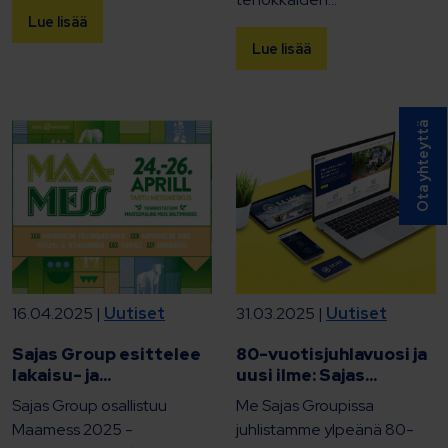
Lue lisää
Lue lisää
Ota yhteyttä
16.04.2025 |
Uutiset
31.03.2025 |
Uutiset
Sajas Group esittelee
80-vuotisjuhlavuosi ja
lakaisu- ja...
uusi ilme: Sajas...
Sajas Group osallistuu
Me Sajas Groupissa
Maamess 2025 -
juhlistamme ylpeänä 80-