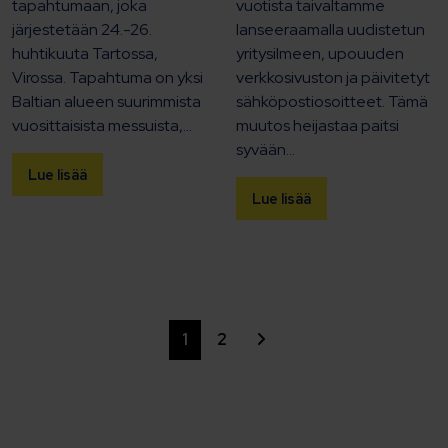
tapahtumaan, joka
vuotista taivaltamme
järjestetään 24.-26.
lanseeraamalla uudistetun
huhtikuuta Tartossa,
yritysilmeen, upouuden
Virossa. Tapahtuma on yksi
verkkosivuston ja päivitetyt
Baltian alueen suurimmista
sähköpostiosoitteet. Tämä
vuosittaisista messuista,...
muutos heijastaa paitsi
syvään...
Lue lisää
Lue lisää
Siirry seuraavaan
1
2