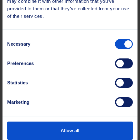
may combine it with other information that you’ve
järjestetään 9.-15.
johtava näyttely...
provided to them or that they’ve collected from your use
marraskuuta 2025
of their services.
Hannoverissa, Saksassa.
Lue lisää
Maatalouden...
Consent
Lue lisää
Necessary
Selection
Preferences
Statistics
Marketing
17.09.2025 |
Uutiset
04.09.2025 |
Uutiset
Allow all
Sajas Group mukana
Sajas Group mukana