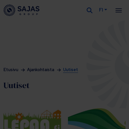
FI
Siirry sisältöön
Etusivu
Ajankohtaista
Uutiset
Uutiset