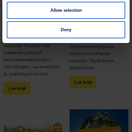
inter airport Europe
Alihankinta 2025...
2025...
Allow selection
Syksyllä Tampere täyttyy
Lokakuussa kansainvälinen
jälleen teollisuuden
lentoasemateollisuus
huippuosaajista, kun
Deny
kokoontuu Müncheniin inter
Alihankinta 2025 kokoaa
airport Europe 2025 -
yhteen yli tuhat
messuille. Messut ovat
näytteilleasettajaa ja
maailman johtavat
kymmeniä tuhansia
lentoasemalaitteiden, -
kävijöitä. Tapahtuma
teknologian, -suunnittelun
järjestetään...
ja -palvelujen messut....
Lue lisää
Lue lisää