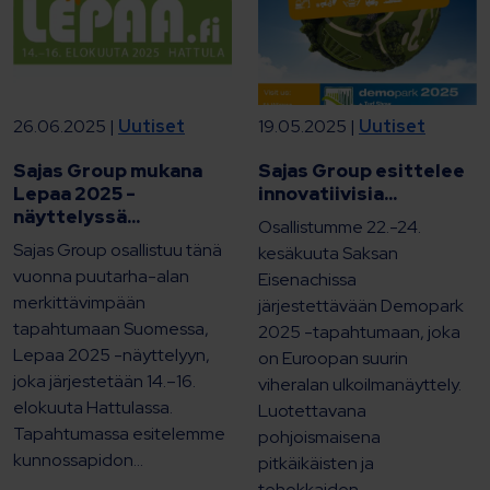
26.06.2025 |
Uutiset
19.05.2025 |
Uutiset
Sajas Group mukana
Sajas Group esittelee
Lepaa 2025 -
innovatiivisia...
näyttelyssä...
Osallistumme 22.-24.
Sajas Group osallistuu tänä
kesäkuuta Saksan
vuonna puutarha-alan
Eisenachissa
merkittävimpään
järjestettävään Demopark
tapahtumaan Suomessa,
2025 -tapahtumaan, joka
Lepaa 2025 -näyttelyyn,
on Euroopan suurin
joka järjestetään 14.–16.
viheralan ulkoilmanäyttely.
elokuuta Hattulassa.
Luotettavana
Tapahtumassa esitelemme
pohjoismaisena
kunnossapidon...
pitkäikäisten ja
tehokkaiden...