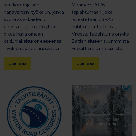
verkkopohjaisen
Maamess 2026 -
harjavalitsin-työkalun, jonka
tapahtumaan, joka
avulla asiakkaiden on
järjestetään 23.-25.
entistä helpompi löytää
huhtikuuta Tartossa,
oikea harja omaan
Virossa. Tapahtuma on yksi
kadunlakaisukoneeseensa.
Baltian alueen suurimmista
Työkalu auttaa asiakkaita...
vuosittaisista messuista,...
Lue lisää
Lue lisää