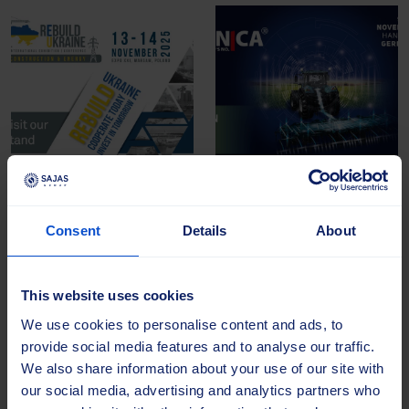
22.10.2025 |
Uutiset
22.10.2025 |
Uutiset
Sajas Group osallistuu
Sajas Group
Consent
Details
About
ReBuild Ukraine 2025...
AgriTechnica 2025 -
messuilla
Sajas Group osallistuu
Sajas Group osallistuu
ReBuild Ukraine 2025 -
This website uses cookies
Agritechnica 2025 -
näyttelyyn, joka on
We use cookies to personalise content and ads, to
messuille, maailman
Ukrainan infrastruktuurin,
provide social media features and to analyse our traffic.
johtaville
teollisuuden ja energia-alan
We also share information about your use of our site with
maatalouskoneiden ja -
jälleenrakennusta ja
our social media, advertising and analytics partners who
teknologian messuille, jotka
investointeja käsittelevä