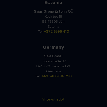
Estonia
Sajas Group Estonia OÜ
Kesk tee 18
EE-75305 Jüri
Estonia
Tel.
+372 6596 410
Germany
Saja GmbH
Töpferstraße 37
D-49170 Hagen a.T.W.
Germany
Tel.
+49 5405 616 790
Yhteystiedot