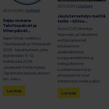
25.11.2025 |
Uutiset
26.01.2026 |
Uutiset
Joulutervehdys meiltä
Sajas mukana
teille – kiitos...
Talvitiepäivät ja
Vuosi 2025 lähestyy
Viherpäivät...
loppuaan, ja haluamme
Sajas Group osallistuu
esittää lämpimät
Talvitiepäivät ja Viherpäivät
kiitoksemme
2026 -tapahtumaan, joka
asiakkaillemme,
järjestetään 11.–12.
kumppaneillemme ja
helmikuuta 2026
kollegoillemme.
Jyväskylän Paviljongissa.
Luottamuksenne ja
Tapahtuma kokoaa yhteen
yhteistyönne ovat
tie-, katu-...
merkinneet meille paljon...
Lue lisää
Lue lisää