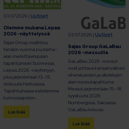
03.07.2026 |
Uutiset
Olemme mukana Lepaa
2026 -näyttelyssä
03.07.2026 |
Uutiset
Sajas Group osallistuu
Sajas Group GaLaBau
tänäkin vuonna puutarha-
2026 -messuilla
alan merkittävimpään
GaLaBau 2026 -messut
tapahtumaan Suomessa,
ovat johtava kansainvälinen
Lepaa 2026 -näyttelyyn,
viheralueiden ja ulkotilojen
joka järjestetään 13.–15.
alan messutapahtuma.
elokuuta Hattulassa.
Messut järjestetään 15.–18.
Tapahtumassa esitelemme
syyskuuta 2026
kunnossapidon...
Nürnbergissä, Saksassa.
GaLaBau kokoaa...
Lue lisää
Lue lisää