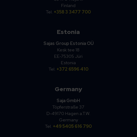
Finland
Tel.
+358 3 3477 700
Estonia
Sajas Group Estonia OÜ
Kesk tee 18
EE-75305 Jüri
Estonia
Tel.
+372 6596 410
Germany
Saja GmbH
Töpferstraße 37
D-49170 Hagen a.T.W.
Germany
Tel.
+49 5405 616 790