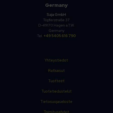
Germany
Saja GmbH
Töpferstraße 37
D-49170 Hagen a.T.W.
Germany
Tel.
+49 5405 616 790
Yhteystiedot
Ratkaisut
Tuotteet
Tuotetiedustelut
Tietosuojaseloste
Toimitusehdot