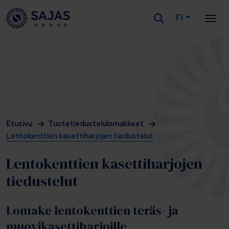
FI
Siirry sisältöön
Etusivu
Tuotetiedustelulomakkeet
Lentokenttien kasettiharjojen tiedustelut
Lentokenttien kasettiharjojen
tiedustelut
Lomake lentokenttien teräs- ja
muovikasettiharjoille