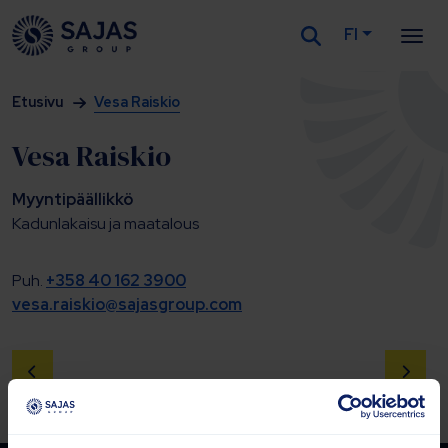
FI
Siirry sisältöön
Etusivu
Vesa Raiskio
Vesa Raiskio
Myyntipäällikkö
Kadunlakaisu ja maatalous
Puh.
+358 40 162 3900
vesa.raiskio@sajasgroup.com