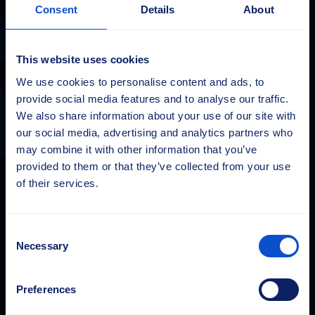
Consent
Details
About
This website uses cookies
Sajas Group
We use cookies to personalise content and ads, to
sales@sajasgroup.com
provide social media features and to analyse our traffic.
Sajas Group konserniin kuuluvat Sajakorpi Oy ja sen
We also share information about your use of our site with
tytäryhtiöt Sajas Group Estonia OÜ ja Saja GmbH.
our social media, advertising and analytics partners who
may combine it with other information that you’ve
provided to them or that they’ve collected from your use
Finland
of their services.
Sajakorpi Oy
Kolsopintie 6
33470 Ylöjärvi
Consent
Finland
Necessary
Selection
Tel.
+358 3 3477 700
Preferences
Estonia