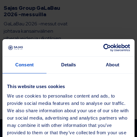
Sajas Group GaLaBau
2026 -messuilla
GaLaBau 2026 -messut ovat
johtava kansainvälinen
viheralueiden ja ulkotilojen
alan messutapahtuma.
Messut järjestetään 15.–18.
syyskuuta 2026
Consent
Details
About
Nürnbergissä, Saksassa.
GaLaBau kokoaa...
This website uses cookies
Lue lisää
We use cookies to personalise content and ads, to
provide social media features and to analyse our traffic.
We also share information about your use of our site with
our social media, advertising and analytics partners who
may combine it with other information that you’ve
provided to them or that they’ve collected from your use