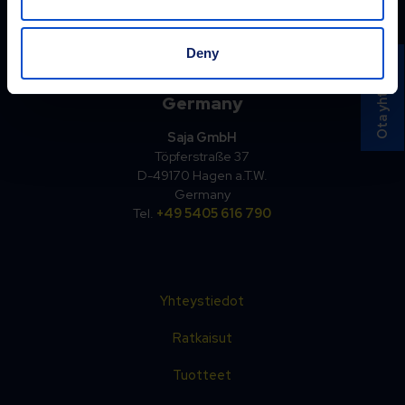
EE-75305 Jüri
Estonia
Tel.
+372 6596 410
Deny
Ota yhteyttä
Germany
Saja GmbH
Töpferstraße 37
D-49170 Hagen a.T.W.
Germany
Tel.
+49 5405 616 790
Yhteystiedot
Ratkaisut
Tuotteet