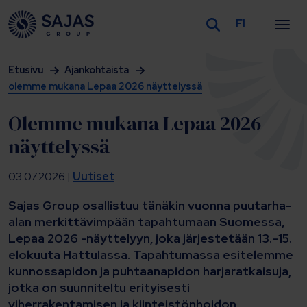
FI
Siirry sisältöön
Etusivu
Ajankohtaista
olemme mukana Lepaa 2026 näyttelyssä
Olemme mukana Lepaa 2026 -
näyttelyssä
03.07.2026 |
Uutiset
Sajas Group osallistuu tänäkin vuonna puutarha-
alan merkittävimpään tapahtumaan Suomessa,
Lepaa 2026 -näyttelyyn, joka järjestetään 13.–15.
elokuuta Hattulassa. Tapahtumassa esitelemme
kunnossapidon ja puhtaanapidon harjaratkaisuja,
jotka on suunniteltu erityisesti
viherrakentamisen ja kiinteistönhoidon