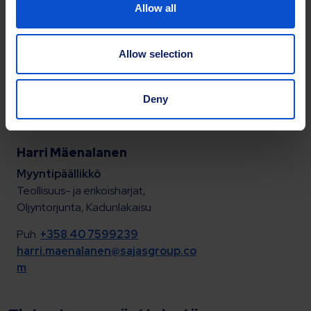
Allow all
Allow selection
Deny
Harri Mäenalanen
Myyntipäällikkö
Teollisuus- ja erikoisharjat,
Öljyntorjunta, Kadunlakaisu
Puh.
+358 40 7599239
harri.maenalanen@sajasgroup.co
m