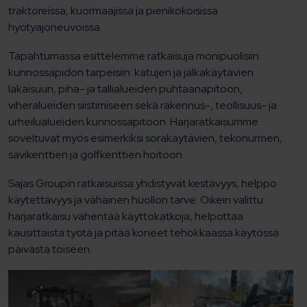
traktoreissa, kuormaajissa ja pienikokoisissa
hyötyajoneuvoissa.
Tapahtumassa esittelemme ratkaisuja monipuolisiin
kunnossapidon tarpeisiin: katujen ja jalkakäytävien
lakaisuun, piha- ja tallialueiden puhtaanapitoon,
viheralueiden siistimiseen sekä rakennus-, teollisuus- ja
urheilualueiden kunnossapitoon. Harjaratkaisumme
soveltuvat myös esimerkiksi sorakäytävien, tekonurmen,
savikenttien ja golfkenttien hoitoon.
Sajas Groupin ratkaisuissa yhdistyvät kestävyys, helppo
käytettävyys ja vähäinen huollon tarve. Oikein valittu
harjaratkaisu vähentää käyttökatkoja, helpottaa
kausittaista työtä ja pitää koneet tehokkaassa käytössä
päivästä toiseen.