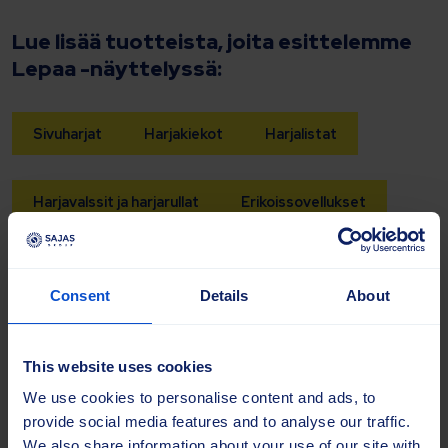
Lue lisää tuotteista, joita esittelemme
Lepaa -näyttelyssä:
Sivuharjat
Harjakiekot
Harjalistat
Harjavalssit ja harjarullat
Erikoissovellukset
Tervetuloa tutustumaan ratkaisuihimme
ja keskustelemaan kunnossapidon
Consent
Details
About
tarpeistanne.
This website uses cookies
We use cookies to personalise content and ads, to
provide social media features and to analyse our traffic.
We also share information about your use of our site with