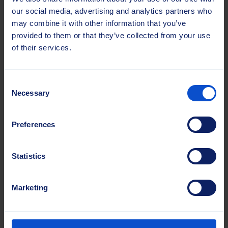
our social media, advertising and analytics partners who
may combine it with other information that you’ve
provided to them or that they’ve collected from your use
of their services.
Consent
Necessary
Selection
Vesa Raiskio
Myyntipäällikkö
Preferences
Kadunlakaisu ja maatalous
Puh.
+358 40 162 3900
Statistics
vesa.raiskio@sajasgroup.com
Marketing