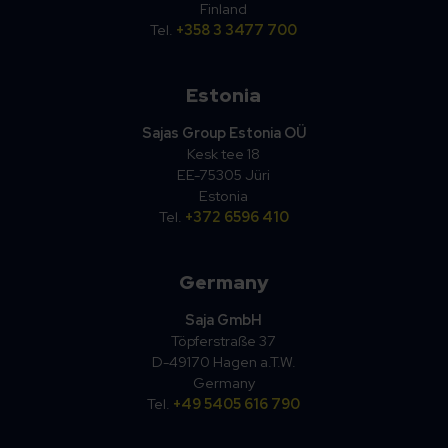
Finland
Tel.
+358 3 3477 700
Estonia
Sajas Group Estonia OÜ
Kesk tee 18
EE-75305 Jüri
Estonia
Tel.
+372 6596 410
Germany
Saja GmbH
Töpferstraße 37
D-49170 Hagen a.T.W.
Germany
Tel.
+49 5405 616 790