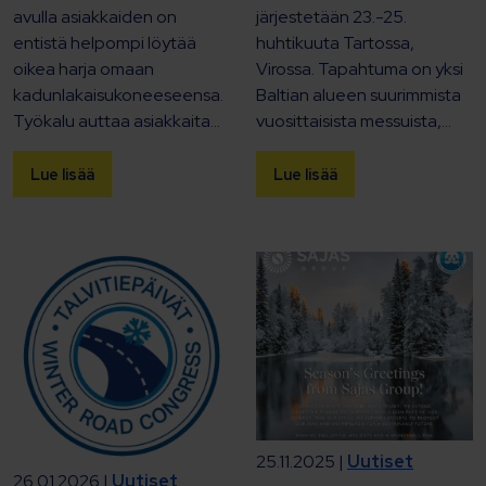
avulla asiakkaiden on
järjestetään 23.-25.
entistä helpompi löytää
huhtikuuta Tartossa,
oikea harja omaan
Virossa. Tapahtuma on yksi
kadunlakaisukoneeseensa.
Baltian alueen suurimmista
Työkalu auttaa asiakkaita...
vuosittaisista messuista,...
Lue lisää
Lue lisää
25.11.2025 |
Uutiset
26.01.2026 |
Uutiset