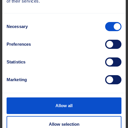
of their services.
Lue lisää
Lue lisää
Consent
Necessary
Selection
Preferences
Statistics
Marketing
22.10.2025 |
Uutiset
17.09.2025 |
Uutiset
Sajas Group
Sajas Group mukana
AgriTechnica 2025 -
inter airport Europe
Allow all
messuilla
2025...
Sajas Group osallistuu
Lokakuussa kansainvälinen
Allow selection
Agritechnica 2025 -
lentoasemateollisuus