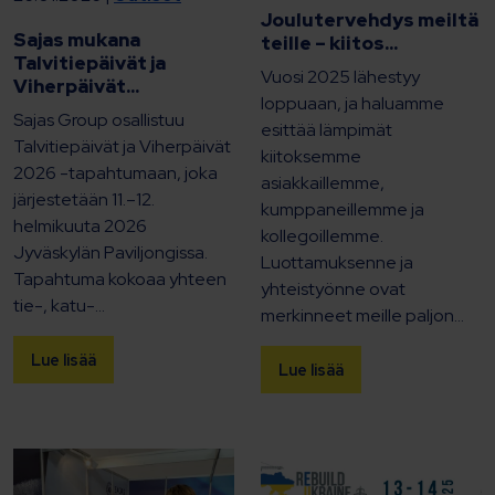
Joulutervehdys meiltä
Sajas mukana
teille – kiitos...
Talvitiepäivät ja
Vuosi 2025 lähestyy
Viherpäivät...
loppuaan, ja haluamme
Sajas Group osallistuu
esittää lämpimät
Talvitiepäivät ja Viherpäivät
kiitoksemme
2026 -tapahtumaan, joka
asiakkaillemme,
järjestetään 11.–12.
kumppaneillemme ja
helmikuuta 2026
kollegoillemme.
Jyväskylän Paviljongissa.
Luottamuksenne ja
Tapahtuma kokoaa yhteen
yhteistyönne ovat
tie-, katu-...
merkinneet meille paljon...
Lue lisää
Lue lisää