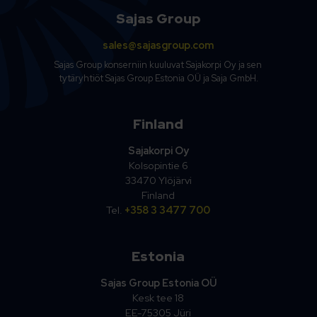
Sajas Group
sales@sajasgroup.com
Sajas Group konserniin kuuluvat Sajakorpi Oy ja sen
tytäryhtiöt Sajas Group Estonia OÜ ja Saja GmbH.
Finland
Sajakorpi Oy
Kolsopintie 6
33470 Ylöjärvi
Finland
Tel.
+358 3 3477 700
Estonia
Sajas Group Estonia OÜ
Kesk tee 18
EE-75305 Jüri