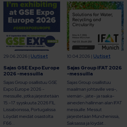
29.06.2026 |
Uutiset
10.04.2026 |
Uutiset
Sajas GSE Expo Europe
Sajas Group IFAT 2026
2026 -messuilla
-messuilla
Sajas Group osallistuu GSE
Sajas Group osallistuu
Expo Europe 2026 -
maailman johtaville vesi-,
messuille, jotka järjestetään
viemäri-, jäte- ja raaka-
15.–17. syyskuuta 2026 FIL
aineiden hallinnan alan IFAT
Lissabonissa, Portugalissa.
messuille. Messut
Löydät meidät osastolta
järjestetään Münchenissä,
F66....
Saksassa ja löydät...