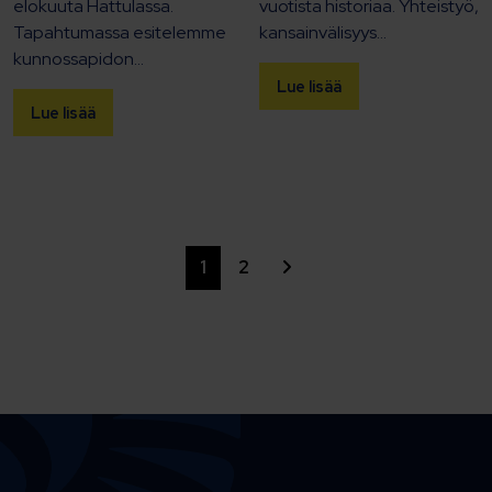
elokuuta Hattulassa.
vuotista historiaa. Yhteistyö,
Tapahtumassa esitelemme
kansainvälisyys...
kunnossapidon...
Lue lisää
Lue lisää
Siirry seuraavaan
1
2