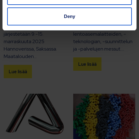
messuille, maailman
kokoontuu Müncheniin inter
johtaville
airport Europe 2025 -
Deny
maatalouskoneiden ja -
messuille. Messut ovat
teknologian messuille, jotka
maailman johtavat
järjestetään 9.-15.
lentoasemalaitteiden, -
marraskuuta 2025
teknologian, -suunnittelun
Hannoverissa, Saksassa.
ja -palvelujen messut....
Maatalouden...
Lue lisää
Lue lisää