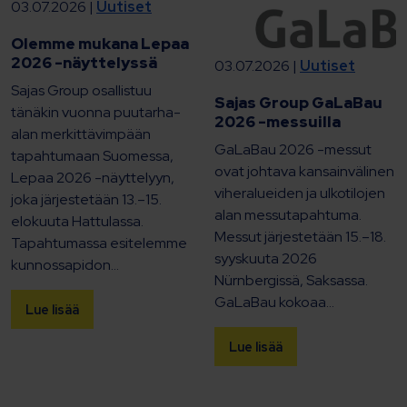
03.07.2026 |
Uutiset
Olemme mukana Lepaa
2026 -näyttelyssä
03.07.2026 |
Uutiset
Sajas Group osallistuu
Sajas Group GaLaBau
tänäkin vuonna puutarha-
2026 -messuilla
alan merkittävimpään
GaLaBau 2026 -messut
tapahtumaan Suomessa,
ovat johtava kansainvälinen
Lepaa 2026 -näyttelyyn,
viheralueiden ja ulkotilojen
joka järjestetään 13.–15.
alan messutapahtuma.
elokuuta Hattulassa.
Messut järjestetään 15.–18.
Tapahtumassa esitelemme
syyskuuta 2026
kunnossapidon...
Nürnbergissä, Saksassa.
GaLaBau kokoaa...
Lue lisää
Lue lisää