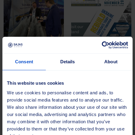
10.11.2025 |
Blogi
22.10.2025 |
Uutiset
Sajas Groupin harjat
Sajas Group osallistuu
Consent
Details
About
pitävät kiitotiet...
ReBuild Ukraine 2025...
Lentokenttäharjat ovat jo
Sajas Group osallistuu
pitkään olleet Sajaksen
ReBuild Ukraine 2025 -
This website uses cookies
tarjooman kulmakiviä.
näyttelyyn, joka on
We use cookies to personalise content and ads, to
Lentokenttä on
Ukrainan infrastruktuurin,
provide social media features and to analyse our traffic.
ympäristönä
teollisuuden ja energia-alan
We also share information about your use of our site with
poikkeuksellisen vaativa:
jälleenrakennusta ja
our social media, advertising and analytics partners who
laitteiden on toimittava
investointeja käsittelevä
may combine it with other information that you’ve
moitteettomasti kovassakin
johtava näyttely...
provided to them or that they’ve collected from your use
pakkasessa, täytettävä...