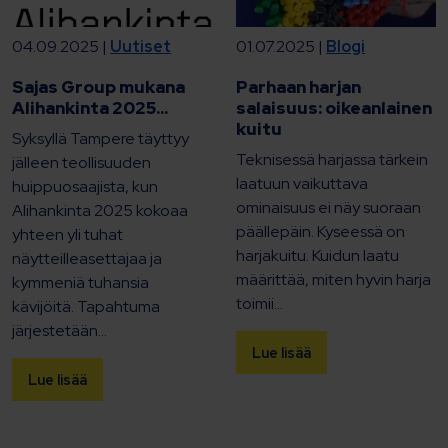
04.09.2025 |
Uutiset
01.07.2025 |
Blogi
Sajas Group mukana
Parhaan harjan
Alihankinta 2025...
salaisuus: oikeanlainen
kuitu
Syksyllä Tampere täyttyy
Teknisessä harjassa tärkein
jälleen teollisuuden
laatuun vaikuttava
huippuosaajista, kun
ominaisuus ei näy suoraan
Alihankinta 2025 kokoaa
päällepäin. Kyseessä on
yhteen yli tuhat
harjakuitu. Kuidun laatu
näytteilleasettajaa ja
määrittää, miten hyvin harja
kymmeniä tuhansia
toimii...
kävijöitä. Tapahtuma
järjestetään...
Lue lisää
Lue lisää