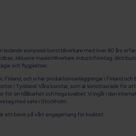
n ledande europeisk borsttillverkare med över 80 års erfare
ndbas, inklusive maskintillverkare, industriföretag, distribu
ägar och flygplatser.
vi, Finland, och vi har produktionsanläggningar i Finland och 
kontor i Tyskland. Våra borstar, som är konstruerade för att
r för sin hållbarhet och höga kvalitet. Vi ingår i den interna
öretag med säte i Stockholm.
är ett bevis på vårt engagemang för kvalitet.