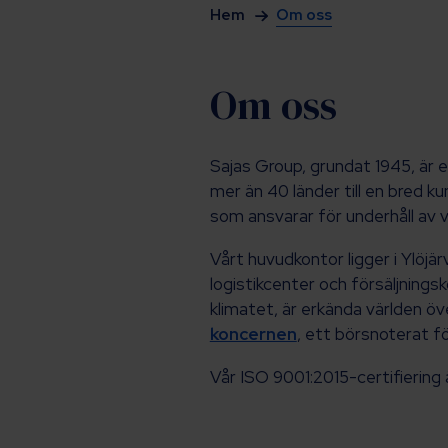
Hem
Om oss
Om oss
Sajas Group, grundat 1945, är e
mer än 40 länder till en bred ku
som ansvarar för underhåll av v
Vårt huvudkontor ligger i Ylöjär
logistikcenter och försäljnings
klimatet, är erkända världen öve
koncernen
, ett börsnoterat f
Vår ISO 9001:2015-certifiering 