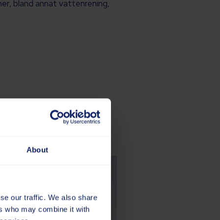
her, bland annat vattenrening,
About
se our traffic. We also share
ers who may combine it with