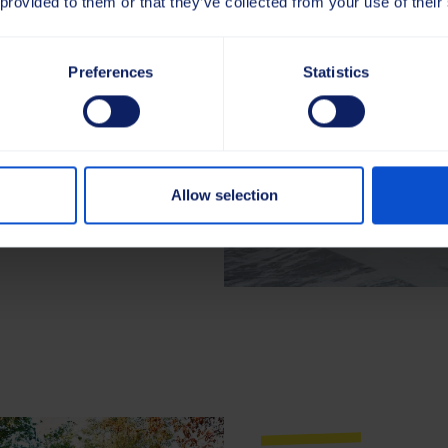
 provided to them or that they’ve collected from your use of their
äkra under alla
underhåll. Våra
ts i nära samarbete
Preferences
Statistics
lper till att hålla
 De är konstruerade för
ch säkerställer rena,
 högsta kvalitetskraven.
Allow selection