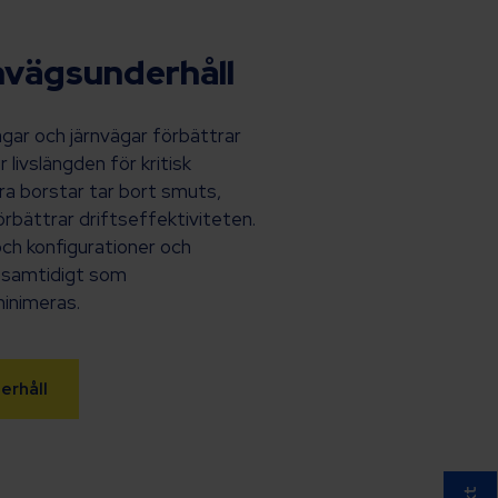
nvägsunderhåll
ägar och järnvägar förbättrar
livslängden för kritisk
ara borstar tar bort smuts,
örbättrar driftseffektiviteten.
 och konfigurationer och
a samtidigt som
inimeras.
erhåll