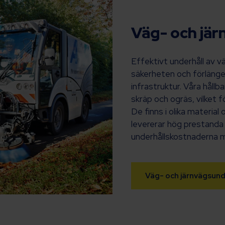
Väg- och jär
Effektivt underhåll av v
säkerheten och förlänger 
infrastruktur. Våra hållb
skräp och ogräs, vilket f
De finns i olika material
levererar hög prestand
underhållskostnaderna m
Väg- och järnvägsund