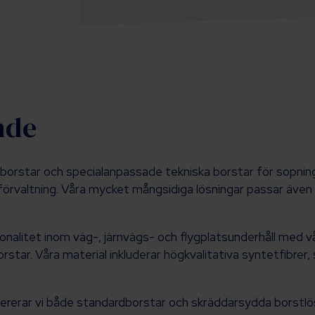
nde
dborstar och specialanpassade tekniska borstar för sopning
förvaltning. Våra mycket mångsidiga lösningar passar även
ktionalitet inom väg-, järnvägs- och flygplatsunderhåll me
tar. Våra material inkluderar högkvalitativa syntetfibrer, s
levererar vi både standardborstar och skräddarsydda borstlö