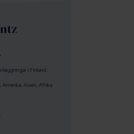
antz
o
nläggningar i Finland,
, Amerika, Asien, Afrika
5