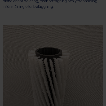
bland annat polering, rostborttagning och ytbehandling
inför målning eller beläggning.