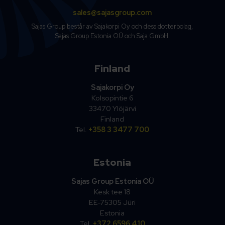
sales@sajasgroup.com
Sajas Group består av Sajakorpi Oy och dess dotterbolag,
Sajas Group Estonia OÜ och Saja GmbH.
Finland
Sajakorpi Oy
Kolsopintie 6
33470 Ylöjärvi
Finland
Tel.
+358 3 3477 700
Estonia
Sajas Group Estonia OÜ
Kesk tee 18
EE-75305 Jüri
Estonia
Tel.
+372 6596 410