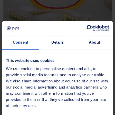
Bältesborstar
Consent
Details
About
Pålitlig rengöring av transportband
This website uses cookies
Bältesborstar håller transportsystemen i gott skick genom
We use cookies to personalise content and ads, to
att ta bort skräp och förhindra föroreningar. De kan
provide social media features and to analyse our traffic.
anpassas i storlek och borsttyp och förbättrar
We also share information about your use of our site with
effektiviteten i industriella processer.
our social media, advertising and analytics partners who
may combine it with other information that you’ve
provided to them or that they’ve collected from your use
of their services.