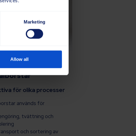
 services.
Marketing
Allow all
alborstar
tiva för olika processer
borstar används för
engöring, tvättning och
olering
ransport och sortering av