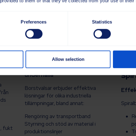
 provided to them or that they’ve collected from your use of their
Preferences
Statistics
Borstvalsar
Allow selection
Pålitliga och lätta att
underhålla
Spir
a
Borstvalsar erbjuder effektiva
Effek
från
lösningar för olika industriella
nds
tillämpningar, bland annat:
Spiral
Rengöring av transportband
R
Styrning och stöd av material i
p
 fukt
produktionslinjer
T