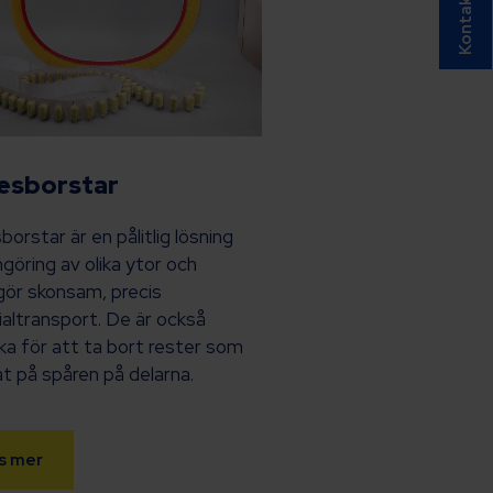
Kontakt
esborstar
borstar är en pålitlig lösning
ngöring av olika ytor och
gör skonsam, precis
altransport. De är också
ska för att ta bort rester som
t på spåren på delarna.
s mer