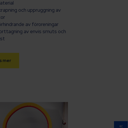
aterial
krapning och uppruggning av
tor
örhindrande av föroreningar
orttagning av envis smuts och
ost
s mer