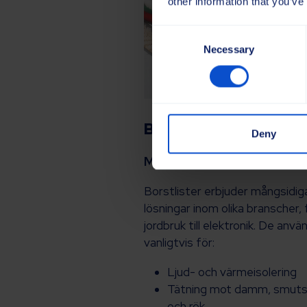
other information that you’ve
Consent
Necessary
Selection
Borstlister
Deny
Mångsidiga och praktiska
Borstlister erbjuder mångsidig
lösningar inom olika branscher, 
jordbruk till elektronik. De anvä
vanligtvis för:
Ljud- och värmeisolering
Tätning mot damm, smuts,
och rök