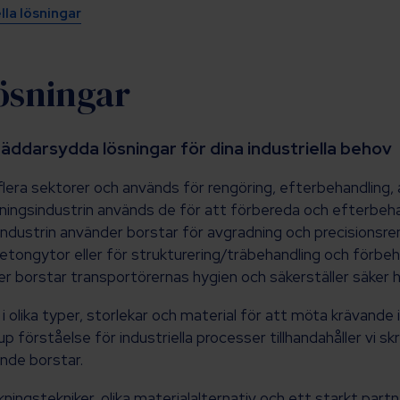
lla lösningar
lösningar
äddarsydda lösningar för dina industriella behov
 flera sektorer och används för rengöring, efterbehandling,
kningsindustrin används de för att förbereda och efterbeha
lindustrin använder borstar för avgradning och precisionsr
tongytor eller för strukturering/träbehandling och förbeha
er borstar transportörernas hygien och säkerställer säker 
 i olika typer, storlekar och material för att möta krävande
up förståelse för industriella processer tillhandahåller vi s
nde borstar.
ningstekniker, olika materialalternativ och ett starkt partn