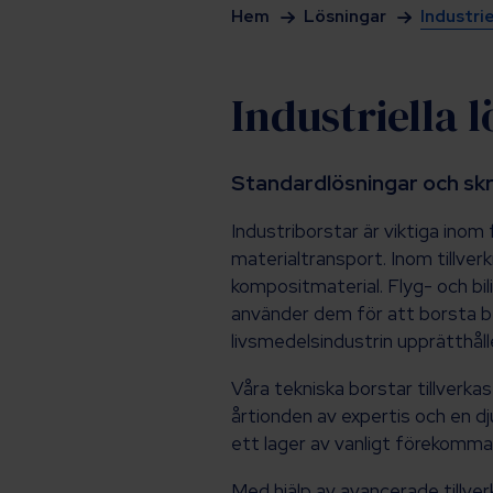
Hem
Lösningar
Industrie
Industriella 
Standardlösningar och skr
Industriborstar är viktiga inom
materialtransport. Inom tillver
kompositmaterial. Flyg- och bi
använder dem för att borsta be
livsmedelsindustrin upprätthåll
Våra tekniska borstar tillverkas
årtionden av expertis och en dj
ett lager av vanligt förekomma
Med hjälp av avancerade tillverk