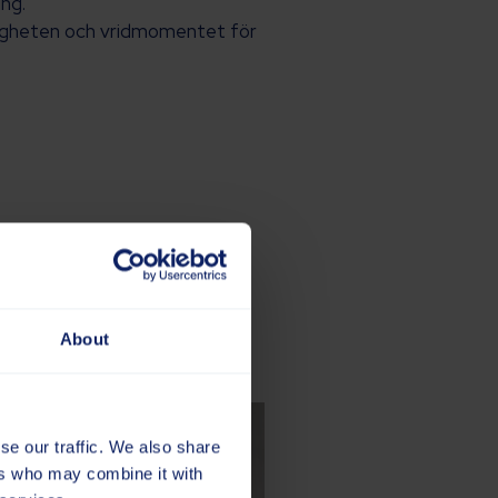
ng.
igheten och vridmomentet för
About
se our traffic. We also share
ers who may combine it with