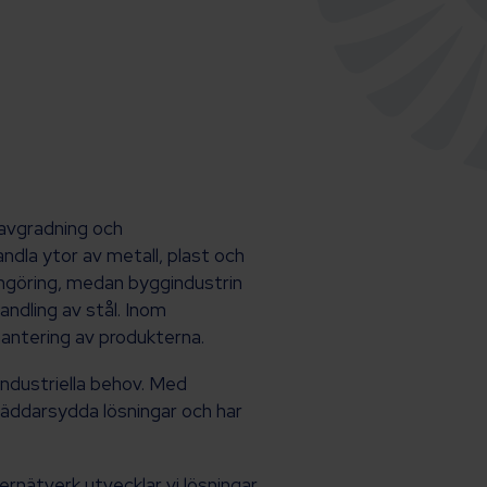
 avgradning och
ndla ytor av metall, plast och
engöring, medan byggindustrin
ndling av stål. Inom
hantering av produkterna.
 industriella behov. Med
kräddarsydda lösningar och har
ernätverk utvecklar vi lösningar