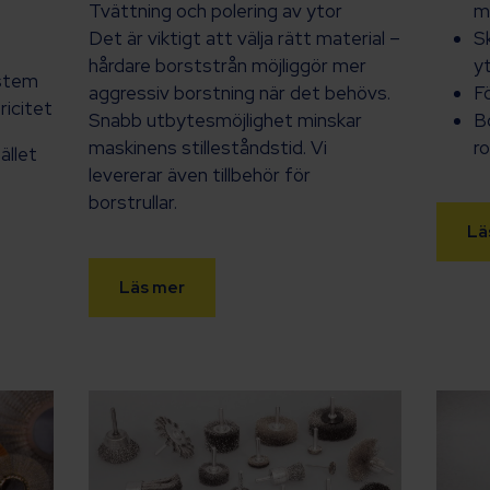
Tvättning och polering av ytor
m
Det är viktigt att välja rätt material –
S
hårdare borststrån möjliggör mer
y
ystem
aggressiv borstning när det behövs.
F
ricitet
Snabb utbytesmöjlighet minskar
B
maskinens stilleståndstid. Vi
r
ället
levererar även tillbehör för
borstrullar.
Lä
Läs mer