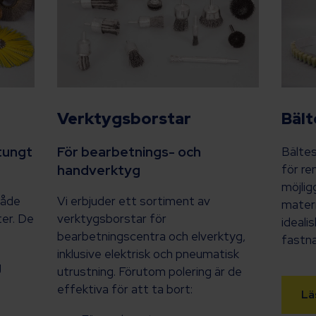
Verktygsborstar
Bält
tungt
För bearbetnings- och
Bältes
handverktyg
för re
möjlig
både
Vi erbjuder ett sortiment av
materi
ter. De
verktygsborstar för
ideali
bearbetningscentra och elverktyg,
fastna
inklusive elektrisk och pneumatisk
g
utrustning. Förutom polering är de
effektiva för att ta bort:
Lä