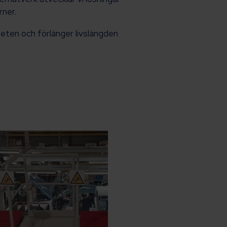
rner.
teten och förlänger livslängden