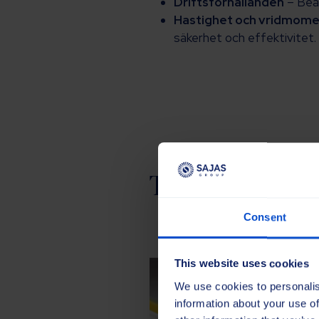
Driftsförhållanden
– Beak
Hastighet och vridmom
säkerhet och effektivitet.
Typer av indu
Consent
This website uses cookies
We use cookies to personalis
information about your use of