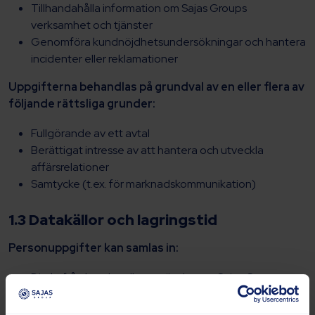
Tillhandahålla information om Sajas Groups
verksamhet och tjänster
Genomföra kundnöjdhetsundersökningar och hantera
incidenter eller reklamationer
Uppgifterna behandlas på grundval av en eller flera av
följande rättsliga grunder:
Fullgörande av ett avtal
Berättigat intresse av att hantera och utveckla
affärsrelationer
Samtycke (t.ex. för marknadskommunikation)
1.3 Datakällor och lagringstid
Personuppgifter kan samlas in:
Direkt från kunder eller användare av Sajas Groups
tjänster
Genom interaktioner med Sajas Groups