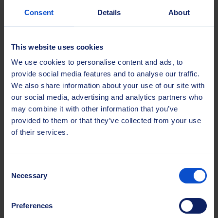
representanter
Consent
Details
About
Från offentligt tillgängliga källor eller tillförlitliga
tredjepartsdatabaser
This website uses cookies
Uppgifterna lagras endast så länge som det är nödvändigt
We use cookies to personalise content and ads, to
för att uppfylla de syften som anges ovan eller enligt lag.
provide social media features and to analyse our traffic.
Regelbundna granskningar säkerställer att föråldrade eller
We also share information about your use of our site with
onödiga uppgifter raderas på ett säkert sätt.
our social media, advertising and analytics partners who
COOKIE-policy
may combine it with other information that you’ve
provided to them or that they’ve collected from your use
Sajas Group använder cookies på sin webbplats för att
of their services.
förbättra användarupplevelsen, analysera
webbplatsanvändningen och leverera riktad
Consent
marknadsföring. Cookies är små textfiler som lagras på din
Necessary
Selection
enhet och möjliggör funktioner som:
Insamling av information om webbplatsanvändning
Preferences
Lagring av användarpreferenser