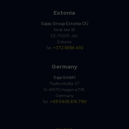
Estonia
Sajas Group Estonia OÜ
Kesk tee 18
EE-75305 Jüri
Estonia
Tel.
+372 6596 410
Germany
Saja GmbH
Töpferstraße 37
D-49170 Hagen a.T.W.
Germany
Tel.
+49 5405 616 790