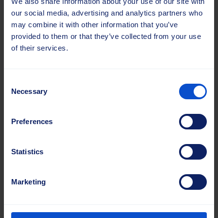
We also share information about your use of our site with
our social media, advertising and analytics partners who
may combine it with other information that you’ve
provided to them or that they’ve collected from your use
of their services.
Consent
Necessary
Selection
Preferences
Borstlist av plywood
Statistics
Idealisk för applikationer som kräver en robust, traditionell
design. Konfigurationen med trärygg gör det möjligt att ha
Marketing
flera borstrader i samma enhet, vilket gör den lämplig för
sopning och industriella applikationer.
Material:
Plywoodrygg med olika borstmaterial.