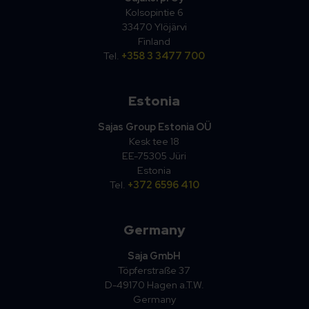
Kolsopintie 6
33470 Ylöjärvi
Finland
Tel.
+358 3 3477 700
Estonia
Sajas Group Estonia OÜ
Kesk tee 18
EE-75305 Jüri
Estonia
Tel.
+372 6596 410
Germany
Saja GmbH
Töpferstraße 37
D-49170 Hagen a.T.W.
Germany