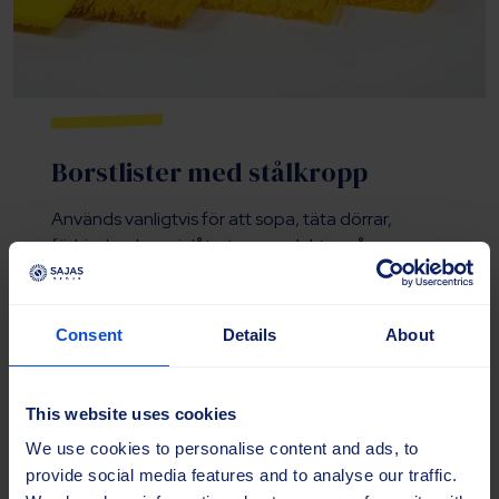
Borstlister med stålkropp
Används vanligtvis för att sopa, täta dörrar,
förhindra damminlåt, styra produkter på
transportband och skydda känsliga ytor under
transport. Konstruktionen med stålrygg
garanterar stabil och pålitlig montering.
Consent
Details
About
Material:
Tillverkad med stålrygg och olika
borstalternativ.
This website uses cookies
Storlekar:
Anpassade storlekar finns tillgängliga.
We use cookies to personalise content and ads, to
provide social media features and to analyse our traffic.