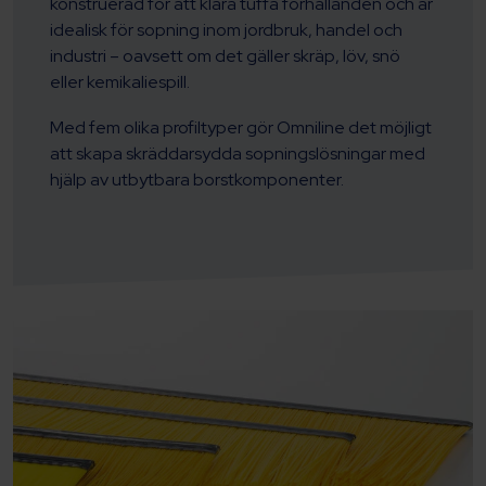
konstruerad för att klara tuffa förhållanden och är
idealisk för sopning inom jordbruk, handel och
industri – oavsett om det gäller skräp, löv, snö
eller kemikaliespill.
Med fem olika profiltyper gör Omniline det möjligt
att skapa skräddarsydda sopningslösningar med
hjälp av utbytbara borstkomponenter.