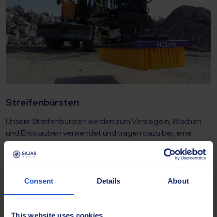
Streifenbürsten
Unsere Streifenbürsten werden zum Versiegeln, Wischen
und Entstauben verwendet und tragen dazu bei, eine
kontrollierte und saubere Umgebung zu erhalten und die
betriebliche Effizienz zu verbessern.
Consent
Details
About
Weitere Informationen
This website uses cookies