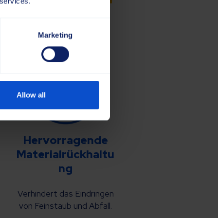
 services.
Marketing
Allow all
Hervorragende
Materialrückhaltu
ng
Verhindert das Eindringen
von Feinstaub und Abfall.