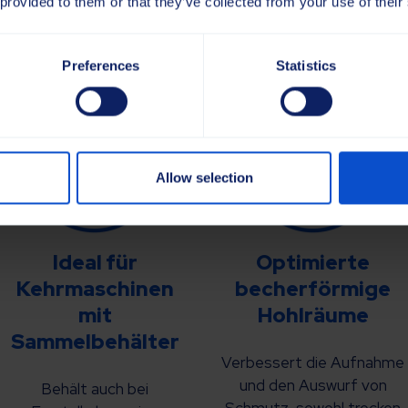
 provided to them or that they’ve collected from your use of their
Preferences
Statistics
Allow selection
Ideal für
Optimierte
Kehrmaschinen
becherförmige
mit
Hohlräume
Sammelbehälter
Verbessert die Aufnahme
und den Auswurf von
Behält auch bei
Schmutz, sowohl trocken