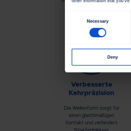
other information that you’ve
Consent
Necessary
Selection
Deny
Verbesserte
Kehrpräzision
Die Wellenform sorgt für
einen gleichmäßigen
Kontakt und verhindert
Streifenbildung.