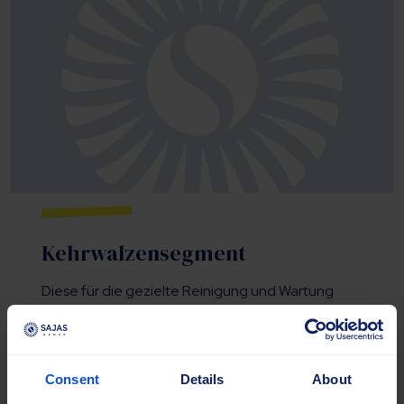
Kehrwalzensegment
Diese für die gezielte Reinigung und Wartung
konzipierten Bürsten eignen sich für modulare
Systeme und bieten austauschbare Segmente
für hohe Haltbarkeit und effektive Leistung.
Consent
Details
About
Materialen:
: Hochwertiges Polypropylen.