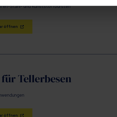
hafen-Stahl- und Kunststoffbürsten
ar öffnen
 für Tellerbesen
anwendungen
ar öffnen