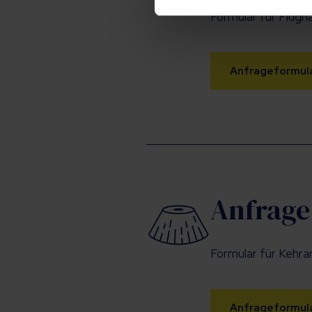
Formular für Flug
Anfrageformul
Anfrage
Formular für Kehr
Anfrageformul