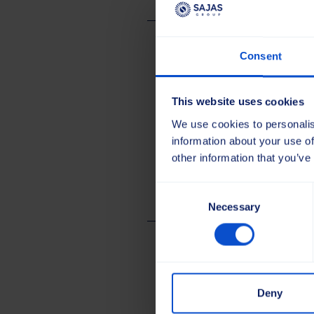
Consent
Anfrage
This website uses cookies
We use cookies to personalis
Formular für
indust
information about your use of
other information that you’ve
Anfrageformul
Consent
Necessary
Selection
Anfrage
Deny