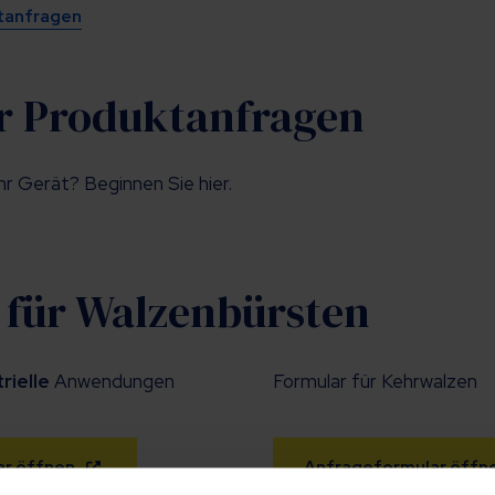
ktanfragen
r Produktanfragen
hr Gerät? Beginnen Sie hier.
 für Walzenbürsten
rielle
Anwendungen
Formular für Kehrwalzen
ar öffnen
Anfrageformular öffn