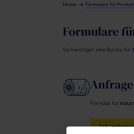
Home
Formulare für Produ
Formulare fü
Sie benötigen eine Bürste für I
Anfrage
Formular für
indust
Anfrageformul