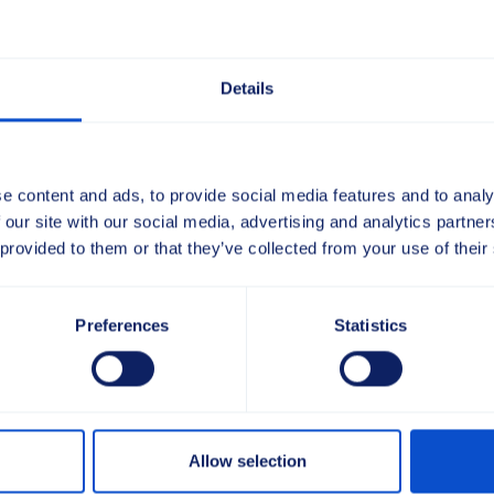
Details
 für Streifenbürsten
e content and ads, to provide social media features and to analy
rielle
Anwendungen
 our site with our social media, advertising and analytics partn
 provided to them or that they’ve collected from your use of their
ar öffnen
Preferences
Statistics
 Flughafenkassetten
Allow selection