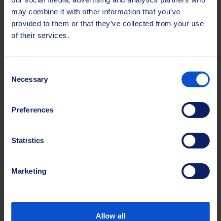
Effizient für verschiedene Prozesse
may combine it with other information that you’ve
provided to them or that they’ve collected from your use
Spiralbürsten werden eingesetzt für
of their services.
Reinigen, Waschen und Polieren
Transportieren und Sortieren von Materialien
Consent
Schälen und Aufrauen von Oberflächen
Necessary
Selection
Vorbeugung von Verunreinigungen
Entfernen von hartnäckigem Schmutz und Rost
Preferences
Weitere Informationen
Statistics
Kontakt
Marketing
Allow all