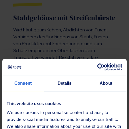
Stahlgehäuse mit Streifenbürste
Wird häufig zum Kehren, Abdichten von Türen,
Verhindern des Eindringens von Staub, Führen
von Produkten auf Förderbändern und zum
Schutz empfindlicher Oberflächen beim
Transport verwendet. Die stahlverstärkte
Ausführung gewährleistet eine stabile und
zuverlässige Montage.
Materialen:
Stahlprofile mit verschiedenen
Consent
Details
About
Borstenoptionen.
Größen:
Kundenspezifische Größen verfügbar.
This website uses cookies
We use cookies to personalise content and ads, to
provide social media features and to analyse our traffic.
We also share information about your use of our site with