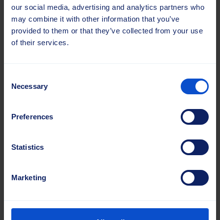
our social media, advertising and analytics partners who
may combine it with other information that you’ve
provided to them or that they’ve collected from your use
of their services.
Consent
Necessary
Selection
Preferences
Korpus aus Streifensperrholz
Ideal für Anwendungen, die ein robustes, traditionelles
Statistics
Design erfordern. Die Konfiguration mit Holzkörper
ermöglicht mehrere Bürstenreihen in derselben Einheit,
wodurch sie sich für Kehr- und Industrieanwendungen
Marketing
eignet.
Materialen:
Sperrholzkörper mit verschiedenen
Borstenmaterialien.