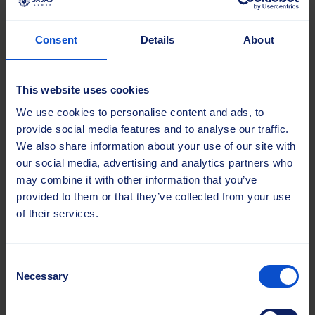
Osana tätä kokonaisvaltaista päivitystä olemme myös
virtaviivaistaneet viestintäämme. Kaikkien Sajas Groupin
työntekijöiden sähköpostiosoite on nyt muotoa
Consent
Details
About
etunimi.sukunimi@sajasgroup.com
Vastaavasti yleiset sähköpostiosoitteemme ovat muotoa:
This website uses cookies
We use cookies to personalise content and ads, to
sales@sajasgroup.com
provide social media features and to analyse our traffic.
info@sajasgroup.com
We also share information about your use of our site with
invoice@sajasgroup.com
our social media, advertising and analytics partners who
Vanhat sähköpostiosoitteet toimivat siirtymävaiheen
may combine it with other information that you’ve
aikana. Pyydämme kuitenkin jatkossa päivittämään
provided to them or that they’ve collected from your use
tietoihinne uudet osoitteet sujuvan ja tehokkaan
of their services.
viestinnän varmistamiseksi.
Consent
Katse eteenpäin
Necessary
Selection
Nämä päivitykset kertovat sitoutumisestamme
innovatiivisten ja laadukkaiden harjaratkaisujen