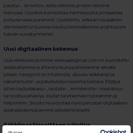
päivitys – se kertoo, keitä olemme ja mihin olemme
menossa. Uusi ilme kunnioittaa menneisyyttä ja heijastaa
pohjoismaisia juuriamme. Uudistettu, selkeän visuaalinen
identiteetti on kunnianosoitus historiallemme ja lähtöpiste
tuleviin vuosikymmeniin.
Uusi digitaalinen kokemus
Uusi verkkosivustomme www.sajasgroup.com on suunniteltu
asiakkaitamme ja yhteistyökumppaneitamme silmällä
pitäen: navigointi on intuitiivista, ulkoasu selkeämpi ja
näkymä tuote- ja palvelutarjontaamme kattava. Etsitpä
sitten kadunlakaisu-, rautatie-, lentokenttä-, maatalous-
tai teollisuusharjoja, löydät tarvitsemasi nopeammin ja
helpommin. Sivusto muodostaa myös perustan digitaalisen
asiakaskokemuksemme jatkokehitykselle.
Sähköpostiosoitteen päivitys