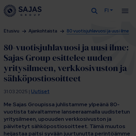
FI
Siirry sisältöön
Etusivu
Ajankohtaista
80 vuotisjuhlavuosi ja uusi ilme
80-vuotisjuhlavuosi ja uusi ilme:
Sajas Group esittelee uuden
yritysilmeen, verkkosivuston ja
sähköpostiosoitteet
31.03.2025 |
Uutiset
Me Sajas Groupissa juhlistamme ylpeänä 80-
vuotista taivaltamme lanseeraamalla uudistetun
yritysilmeen, upouuden verkkosivuston ja
päivitetyt sähköpostiosoitteet. Tämä muutos
heijastaa paitsi syvään juurtunutta perintöämme