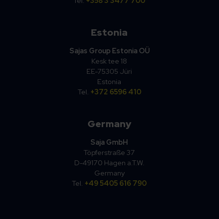
Tel.
+358 3 3477 700
Estonia
Sajas Group Estonia OÜ
Kesk tee 18
EE-75305 Jüri
Estonia
Tel.
+372 6596 410
Germany
Saja GmbH
Töpferstraße 37
D-49170 Hagen a.T.W.
Germany
Tel.
+49 5405 616 790