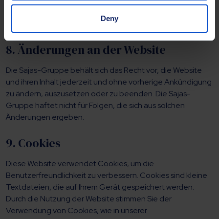
Verteilung des Materials für jeden Zweck. Sie
versichern, dass dieses Material nicht vertraulich ist und
Deny
dass Sie das Recht haben, es zur Verfügung zu stellen.
8. Änderungen an der Website
Die Sajas-Gruppe behält sich das Recht vor, die Website
und ihren Inhalt jederzeit und ohne vorherige Ankündigung
zu ändern, auszusetzen oder zu beenden. Die Sajas-
Gruppe haftet nicht für Folgen, die sich aus solchen
Änderungen ergeben.
9. Cookies
Diese Website verwendet Cookies, um die
Benutzerfreundlichkeit zu verbessern. Cookies sind kleine
Textdateien, die auf Ihrem Gerät gespeichert werden.
Durch die Nutzung der Website stimmen Sie der
Verwendung von Cookies, wie in unserer