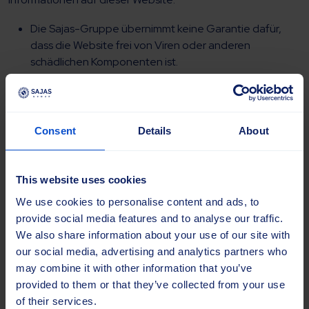
Die Sajas-Gruppe übernimmt keine Garantie dafür,
dass die Website frei von Viren oder anderen
schädlichen Komponenten ist.
5. Begrenzung der Haftung
Die Sajas-Gruppe haftet nicht für direkte, indirekte,
Consent
Details
About
zufällige oder Folgeschäden, die sich aus der Nutzung oder
der Unmöglichkeit der Nutzung dieser Website ergeben.
Dies gilt auch für Schäden im Zusammenhang mit
This website uses cookies
Leistungsfehlern, Unterbrechungen, Datenverlust oder
We use cookies to personalise content and ads, to
Viren.
provide social media features and to analyse our traffic.
We also share information about your use of our site with
6. Inhalte und Links von Drittanbietern
our social media, advertising and analytics partners who
may combine it with other information that you’ve
Diese Website kann Links zu Websites oder Inhalten Dritter
provided to them or that they’ve collected from your use
enthalten. Die Sajas-Gruppe billigt, kontrolliert und
of their services.
übernimmt keine Verantwortung für die Inhalte Dritter. Der