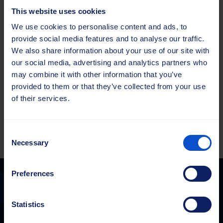
uskomme edelleen vahvasti henkilökohtaisen palvelun
This website uses cookies
arvoon. Asiantuntijamme ovat yhä helposti tavoitettavissa
We use cookies to personalise content and ads, to
puhelimitse, sähköpostitse tai verkkosivujemme
provide social media features and to analyse our traffic.
yhteydenottolomakkeiden kautta.”
We also share information about your use of our site with
our social media, advertising and analytics partners who
may combine it with other information that you’ve
Tutustu Harjavalitsimeen
provided to them or that they’ve collected from your use
of their services.
Consent
Necessary
Selection
Preferences
Statistics
Sajas Group