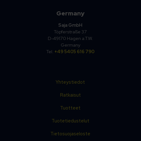
Germany
Saja GmbH
Töpferstraße 37
D-49170 Hagen a.T.W.
Germany
Tel.
+49 5405 616 790
Yhteystiedot
Ratkaisut
Tuotteet
Tuotetiedustelut
Tietosuojaseloste